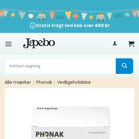
Fortsæt
til
indhold
Gratis fragt ved køb over
400
kr
Søg
efter:
Alle mærker
/
Phonak
/
Vedligeholdelse