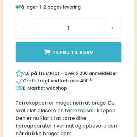
På lager: 1-2 dages levering
Phonak Tørresæt antal
TILFØJ TIL KURV
4,6 på TrustPilot – over 2.200 anmeldelser
kr
Gratis fragt ved køb over
400
E-Mærket webshop
Tørrekoppen er meget nem at bruge. Du
skal blot placere en
tørrekapsel
i koppen.
Den er nu klar til at tørre dine
høreapparater hver nat og opbevare dem,
når du ikke bruger dem.