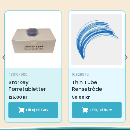
43015-000
10828975
Starkey
Thin Tube
Tørretabletter
Rensetråde
125,00
kr
50,00
kr
Tilføj til kurv
Tilføj til kurv