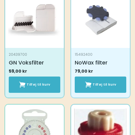
20439700
15492400
GN Voksfilter
NoWax filter
59,00
kr
79,00
kr
Tilføj til kurv
Tilføj til kurv