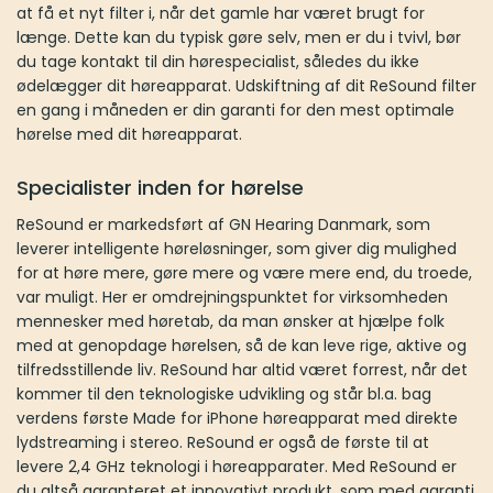
at få et nyt filter i, når det gamle har været brugt for
længe. Dette kan du typisk gøre selv, men er du i tvivl, bør
du tage kontakt til din hørespecialist, således du ikke
ødelægger dit høreapparat. Udskiftning af dit ReSound filter
en gang i måneden er din garanti for den mest optimale
hørelse med dit høreapparat.
Specialister inden for hørelse
ReSound er markedsført af GN Hearing Danmark, som
leverer intelligente høreløsninger, som giver dig mulighed
for at høre mere, gøre mere og være mere end, du troede,
var muligt. Her er omdrejningspunktet for virksomheden
mennesker med høretab, da man ønsker at hjælpe folk
med at genopdage hørelsen, så de kan leve rige, aktive og
tilfredsstillende liv. ReSound har altid været forrest, når det
kommer til den teknologiske udvikling og står bl.a. bag
verdens første Made for iPhone høreapparat med direkte
lydstreaming i stereo. ReSound er også de første til at
levere 2,4 GHz teknologi i høreapparater. Med ReSound er
du altså garanteret et innovativt produkt, som med garanti