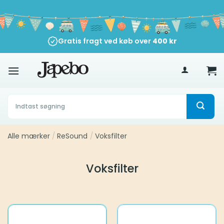
Fortsæt
til
indhold
Gratis fragt ved køb over
400
kr
Søg
efter:
Alle mærker
/
ReSound
/
Voksfilter
Voksfilter