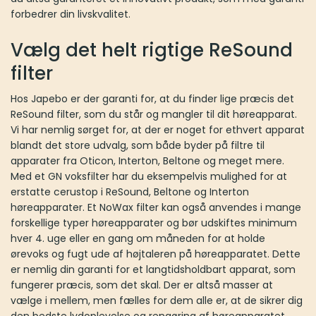
forbedrer din livskvalitet.
Vælg det helt rigtige ReSound
filter
Hos Japebo er der garanti for, at du finder lige præcis det
ReSound filter, som du står og mangler til dit høreapparat.
Vi har nemlig sørget for, at der er noget for ethvert apparat
blandt det store udvalg, som både byder på filtre til
apparater fra Oticon, Interton, Beltone og meget mere.
Med et GN voksfilter har du eksempelvis mulighed for at
erstatte cerustop i ReSound, Beltone og Interton
høreapparater. Et NoWax filter kan også anvendes i mange
forskellige typer høreapparater og bør udskiftes minimum
hver 4. uge eller en gang om måneden for at holde
ørevoks og fugt ude af højtaleren på høreapparatet. Dette
er nemlig din garanti for et langtidsholdbart apparat, som
fungerer præcis, som det skal. Der er altså masser at
vælge i mellem, men fælles for dem alle er, at de sikrer dig
den bedste lydoplevelse og rengøring af høreapparatet.