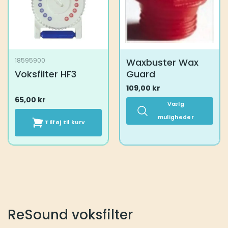
Waxbuster Wax
18595900
Voksfilter HF3
Guard
109,00
kr
65,00
kr
Vælg
muligheder
Tilføj til kurv
Dette
vare
har
flere
varianter.
Mulighederne
kan
vælges
ReSound voksfilter
på
varesiden