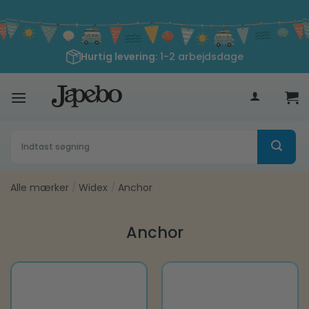
Fortsæt
til
indhold
Hurtig levering
: 1-2 arbejdsdage
400
kr
Søg
efter:
Alle mærker
/
Widex
/
Anchor
Anchor