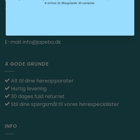
OM OS
til enhver tid tilbagekalde dit samtykke.
E-mail:
info@japebo.dk
4 GODE GRUNDE
Alt til dine høreapparater
Hurtig levering
30 dages fuld returret
Stil dine spørgsmål til vores hørespecialister
INFO