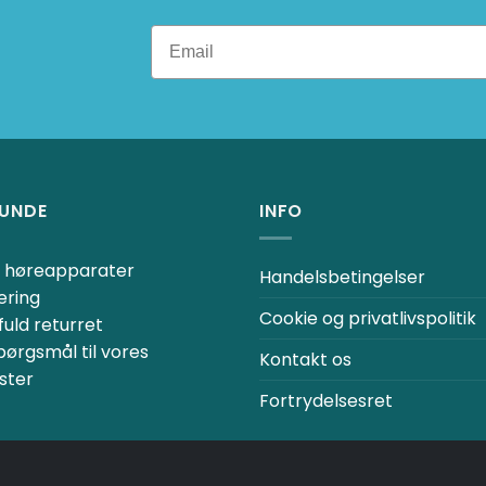
RUNDE
INFO
ne høreapparater
Handelsbetingelser
ering
Cookie og privatlivspolitik
uld returret
spørgsmål til vores
Kontakt os
ster
Fortrydelsesret