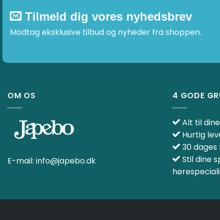
Tilmeld dig vores nyhedsbrev
Modtag eksklusive tilbud og nyheder fra shoppen.
OM OS
4 GODE G
Alt til di
Hurtig lev
30 dages f
Stil dine 
E-mail:
info@japebo.dk
hørespeciali
KURV
HANDELSBETINGELSER