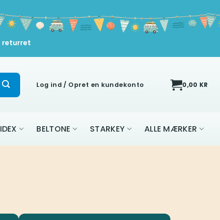
 returret
Log ind / Opret en kundekonto
0,00
KR
IDEX
BELTONE
STARKEY
ALLE MÆRKER