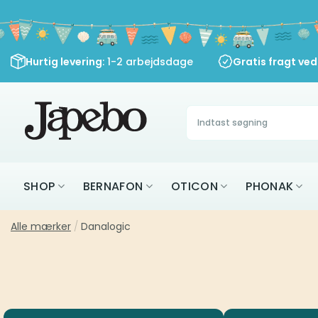
Fortsæt
til
indhold
Hurtig levering
: 1-2 arbejdsdage
Gratis fragt ve
Søg
efter:
SHOP
BERNAFON
OTICON
PHONAK
Alle mærker
/
Danalogic