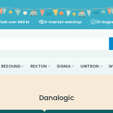
d køb over
400
kr
E-mærket webshop
30 dages
RESOUND
REXTON
SIGNIA
UNITRON
W
Danalogic