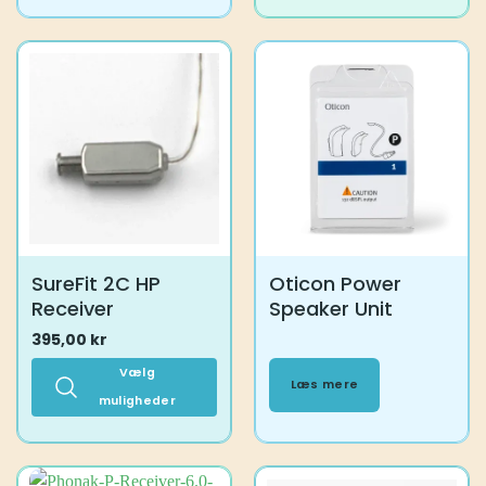
Dette
vare
har
flere
varianter.
Mulighederne
kan
vælges
på
varesiden
SureFit 2C HP
Oticon Power
Receiver
Speaker Unit
395,00
kr
Vælg
Læs mere
muligheder
Dette
vare
har