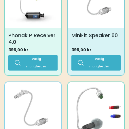
vælges
vælges
på
på
varesiden
varesiden
Phonak P Receiver
MiniFit Speaker 60
4.0
395,00
kr
395,00
kr
Vælg
Vælg
muligheder
muligheder
Dette
Dette
vare
vare
har
har
flere
flere
varianter.
varianter.
Mulighederne
Mulighederne
kan
kan
vælges
vælges
på
på
varesiden
varesiden