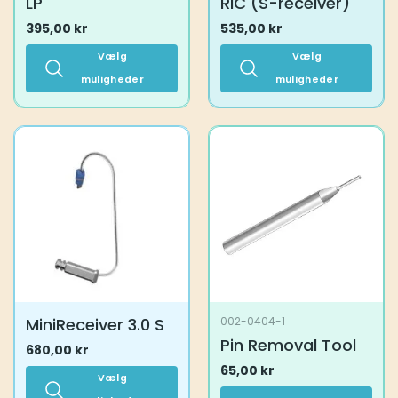
LP
RIC (S-receiver)
395,00
kr
535,00
kr
Vælg
Vælg
muligheder
muligheder
Dette
Dette
vare
vare
har
har
flere
flere
varianter.
varianter.
Mulighederne
Mulighederne
kan
kan
vælges
vælges
på
på
varesiden
varesiden
MiniReceiver 3.0 S
002-0404-1
Pin Removal Tool
680,00
kr
65,00
kr
Vælg