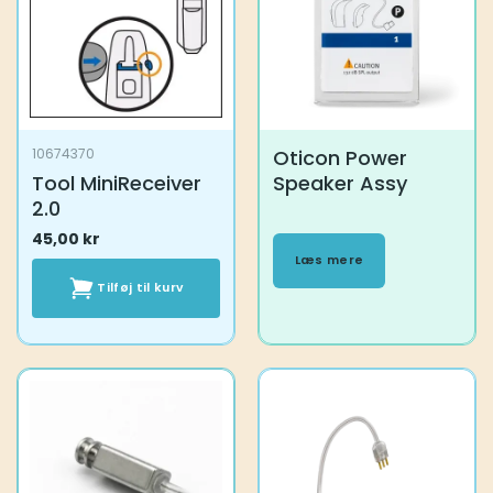
kan
kan
vælges
vælges
på
på
varesiden
varesiden
Oticon Power
10674370
Tool MiniReceiver
Speaker Assy
2.0
45,00
kr
Læs mere
Tilføj til kurv