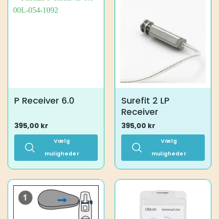
flere
varianter.
Mulighederne
kan
vælges
på
varesiden
P Receiver 6.0
Surefit 2 LP
Receiver
395,00
kr
395,00
kr
Vælg
Vælg
muligheder
muligheder
Dette
Dette
vare
vare
har
har
flere
flere
varianter.
varianter.
Mulighederne
Mulighederne