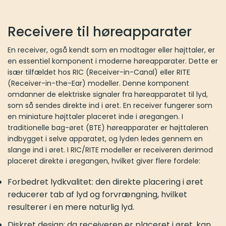
Receivere til høreapparater
En receiver, også kendt som en modtager eller højttaler, er
en essentiel komponent i moderne høreapparater. Dette er
især tilfældet hos RIC (Receiver-in-Canal) eller RITE
(Receiver-in-the-Ear) modeller. Denne komponent
omdanner de elektriske signaler fra høreapparatet til lyd,
som så sendes direkte ind i øret. En receiver fungerer som
en miniature højttaler placeret inde i øregangen. I
traditionelle bag-øret (BTE) høreapparater er højttaleren
indbygget i selve apparatet, og lyden ledes gennem en
slange ind i øret. I RIC/RITE modeller er receiveren derimod
placeret direkte i øregangen, hvilket giver flere fordele:​
Forbedret lydkvalitet: den direkte placering i øret
reducerer tab af lyd og forvrængning, hvilket
resulterer i en mere naturlig lyd.​
Diskret design: da receiveren er placeret i øret, kan