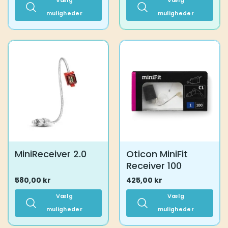
Vælg
Vælg
muligheder
muligheder
Dette
Dette
vare
vare
har
har
flere
flere
varianter.
varianter.
Mulighederne
Mulighederne
kan
kan
vælges
vælges
på
på
varesiden
varesiden
MiniReceiver 2.0
Oticon MiniFit
Receiver 100
580,00
kr
425,00
kr
Vælg
Vælg
muligheder
muligheder
Dette
Dette