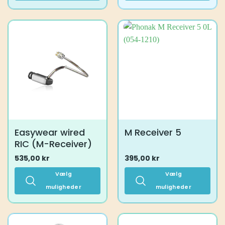
Dette
Dette
vare
vare
har
har
flere
flere
varianter.
varianter.
Mulighederne
Mulighederne
kan
kan
vælges
vælges
på
på
varesiden
varesiden
Easywear wired
M Receiver 5
RIC (M-Receiver)
535,00
kr
395,00
kr
Vælg
Vælg
muligheder
muligheder
Dette
Dette
vare
vare
har
har