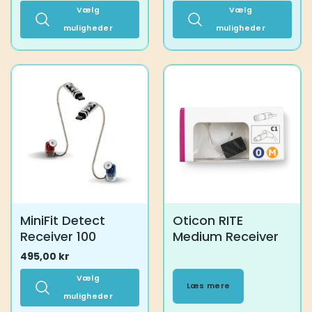
Vælg
Vælg
muligheder
muligheder
Dette
Dette
vare
vare
har
har
flere
flere
varianter.
varianter.
Mulighederne
Mulighederne
kan
kan
vælges
vælges
på
på
varesiden
varesiden
MiniFit Detect
Oticon RITE
Receiver 100
Medium Receiver
495,00
kr
Vælg
Læs mere
muligheder