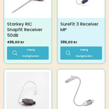
varesiden
Starkey RIC
SureFit 3 Receiver
Snapfit Receiver
MP
50dB
495,00
kr
395,00
kr
Vælg
Vælg
muligheder
muligheder
Dette
Dette
vare
vare
har
har
flere
flere
varianter.
varianter.
Mulighederne
Mulighederne
kan
kan
vælges
vælges
på
på
varesiden
varesiden