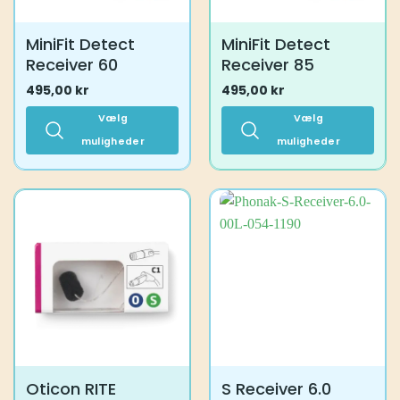
MiniFit Detect
MiniFit Detect
Receiver 60
Receiver 85
495,00
kr
495,00
kr
Vælg
Vælg
muligheder
muligheder
Dette
Dette
vare
vare
har
har
flere
flere
varianter.
varianter.
Mulighederne
Mulighederne
kan
kan
vælges
vælges
på
på
varesiden
varesiden
Oticon RITE
S Receiver 6.0