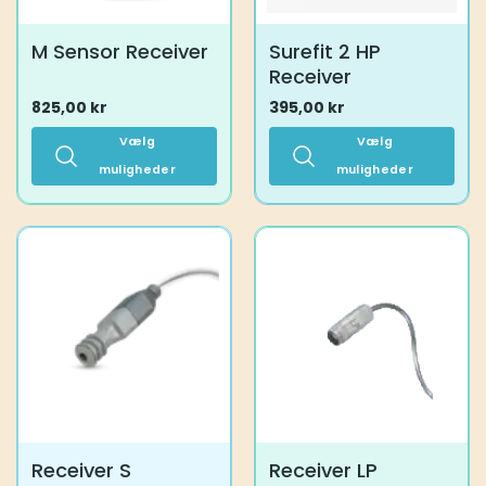
M Sensor Receiver
Surefit 2 HP
Receiver
825,00
kr
395,00
kr
Vælg
Vælg
muligheder
muligheder
Dette
Dette
vare
vare
har
har
flere
flere
varianter.
varianter.
Mulighederne
Mulighederne
kan
kan
vælges
vælges
på
på
varesiden
varesiden
Receiver S
Receiver LP