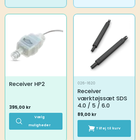
Dette
vare
har
flere
varianter.
Mulighederne
kan
vælges
på
varesiden
Receiver HP2
026-1620
Receiver
værktøjssæt SDS
4.0 / 5 / 6.0
395,00
kr
89,00
kr
Vælg
muligheder
Tilføj til kurv
Dette
vare