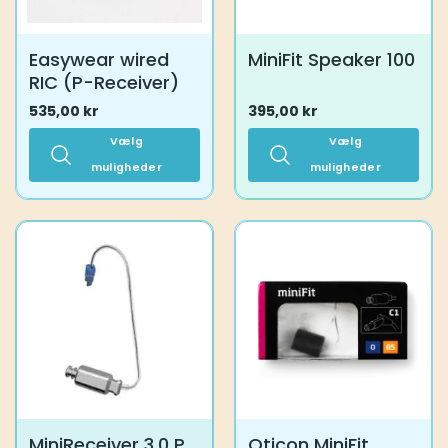
Easywear wired
MiniFit Speaker 100
RIC (P-Receiver)
535,00
kr
395,00
kr
Vælg
Vælg
muligheder
muligheder
Dette
Dette
vare
vare
har
har
flere
flere
varianter.
varianter.
Mulighederne
Mulighederne
kan
kan
vælges
vælges
på
på
varesiden
varesiden
MiniReceiver 3.0 P
Oticon MiniFit