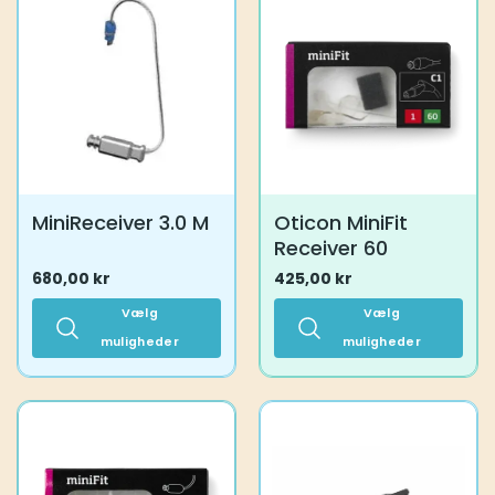
flere
flere
varianter.
varianter.
Mulighederne
Mulighederne
kan
kan
vælges
vælges
på
på
varesiden
varesiden
MiniReceiver 3.0 M
Oticon MiniFit
Receiver 60
680,00
kr
425,00
kr
Vælg
Vælg
muligheder
muligheder
Dette
Dette
vare
vare
har
har
flere
flere
varianter.
varianter.
Mulighederne
Mulighederne