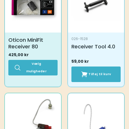
kan
kan
vælges
vælges
på
på
varesiden
varesiden
Oticon MiniFit
026-1528
Receiver 80
Receiver Tool 4.0
425,00
kr
59,00
kr
Vælg
muligheder
Tilføj til kurv
Dette
vare
har
flere
varianter.
Mulighederne
kan
vælges
på