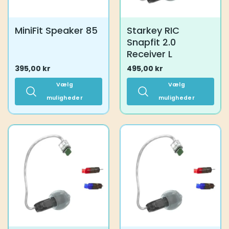
MiniFit Speaker 85
Starkey RIC
Snapfit 2.0
Receiver L
395,00
kr
495,00
kr
Vælg
Vælg
muligheder
muligheder
Dette
Dette
vare
vare
har
har
flere
flere
varianter.
varianter.
Mulighederne
Mulighederne
kan
kan
vælges
vælges
på
på
varesiden
varesiden