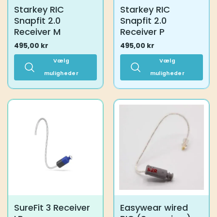
Starkey RIC
Starkey RIC
Snapfit 2.0
Snapfit 2.0
Receiver M
Receiver P
495,00
kr
495,00
kr
Vælg
Vælg
muligheder
muligheder
Dette
Dette
vare
vare
har
har
flere
flere
varianter.
varianter.
Mulighederne
Mulighederne
kan
kan
vælges
vælges
på
på
varesiden
varesiden
SureFit 3 Receiver
Easywear wired