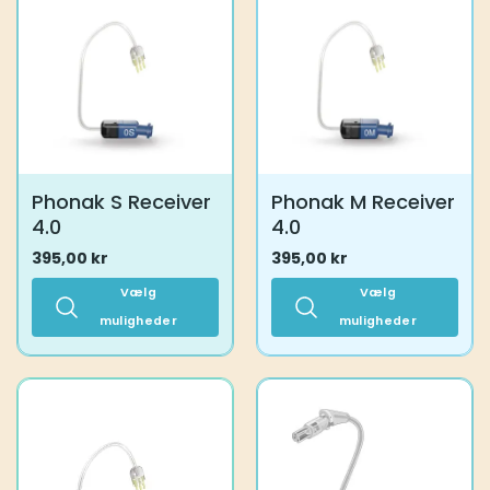
Phonak S Receiver
Phonak M Receiver
4.0
4.0
395,00
kr
395,00
kr
Vælg
Vælg
muligheder
muligheder
Dette
Dette
vare
vare
har
har
flere
flere
varianter.
varianter.
Mulighederne
Mulighederne
kan
kan