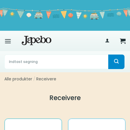
Fortsæt
til
indhold
Hurtig levering
: 1-2 arbejdsdage
400
kr
Søg
efter:
Alle produkter
/
Receivere
Receivere