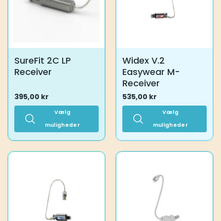
vælges
på
varesiden
SureFit 2C LP
Widex V.2
Receiver
Easywear M-
Receiver
395,00
kr
535,00
kr
Vælg
Vælg
muligheder
muligheder
Dette
Dette
vare
vare
har
har
flere
flere
varianter.
varianter.
Mulighederne
Mulighederne
kan
kan
vælges
vælges
på
på