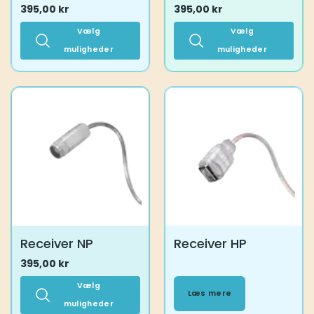
395,00
kr
395,00
kr
Vælg
Vælg
muligheder
muligheder
Dette
Dette
vare
vare
har
har
flere
flere
varianter.
varianter.
Mulighederne
Mulighederne
kan
kan
vælges
vælges
på
på
varesiden
varesiden
Receiver NP
Receiver HP
395,00
kr
Vælg
Læs mere
muligheder