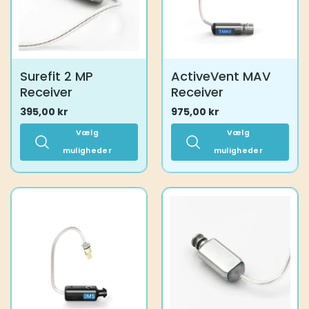
Surefit 2 MP
ActiveVent MAV
Receiver
Receiver
395,00
kr
975,00
kr
Vælg
Vælg
muligheder
muligheder
Dette
Dette
vare
vare
har
har
flere
flere
varianter.
varianter.
Mulighederne
Mulighederne
kan
kan
vælges
vælges
på
på
varesiden
varesiden