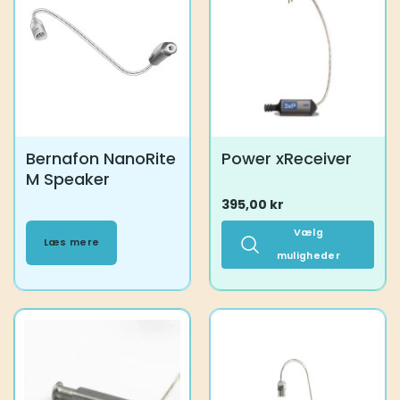
varianter.
varianter.
Mulighederne
Mulighederne
kan
kan
vælges
vælges
på
på
varesiden
varesiden
Bernafon NanoRite
Power xReceiver
M Speaker
395,00
kr
Vælg
Læs mere
muligheder
Dette
vare
har
flere
varianter.
Mulighederne
kan