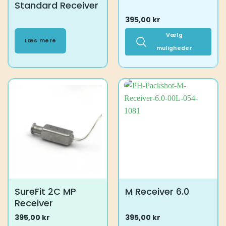
Standard Receiver
395,00
kr
Vælg
Læs mere
muligheder
Dette
vare
har
flere
varianter.
Mulighederne
kan
vælges
på
varesiden
SureFit 2C MP
M Receiver 6.0
Receiver
395,00
kr
395,00
kr