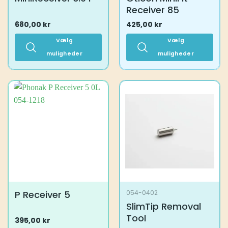
Receiver 85
680,00
kr
425,00
kr
Vælg
Vælg
muligheder
muligheder
Dette
Dette
vare
vare
har
har
flere
flere
varianter.
varianter.
Mulighederne
Mulighederne
kan
kan
vælges
vælges
på
på
varesiden
varesiden
P Receiver 5
054-0402
SlimTip Removal
Tool
395,00
kr