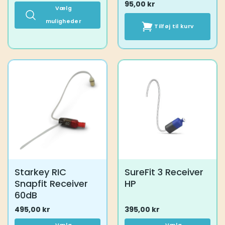
95,00
kr
Vælg
muligheder
Tilføj til kurv
Dette
vare
har
flere
varianter.
Mulighederne
kan
vælges
på
varesiden
Starkey RIC
SureFit 3 Receiver
Snapfit Receiver
HP
60dB
495,00
kr
395,00
kr