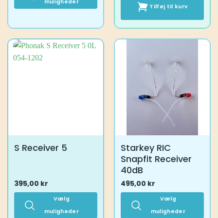
muligheder
Tilføj til kurv
Dette
vare
har
flere
varianter.
Mulighederne
kan
vælges
på
varesiden
S Receiver 5
Starkey RIC
Snapfit Receiver
40dB
395,00
kr
495,00
kr
Vælg
Vælg
muligheder
muligheder