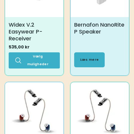
varesiden
varesiden
Widex V.2
Bernafon NanoRite
Easywear P-
P Speaker
Receiver
535,00
kr
Vælg
Læs mere
muligheder
Dette
vare
har
flere
varianter.
Mulighederne
kan
vælges
på
varesiden