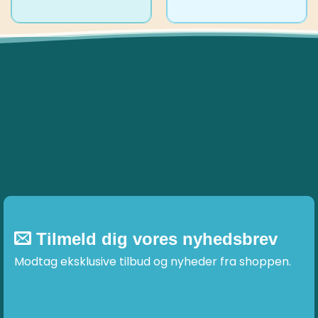
Dette
vare
har
flere
varianter.
Mulighederne
kan
vælges
på
varesiden
Tilmeld dig vores nyhedsbrev
Modtag eksklusive tilbud og nyheder fra shoppen.