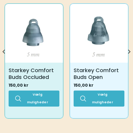
Starkey Comfort
Starkey Comfort
Buds Occluded
Buds Open
150,00
kr
150,00
kr
Vælg
Vælg
muligheder
muligheder
Dette
Dette
vare
vare
har
har
flere
flere