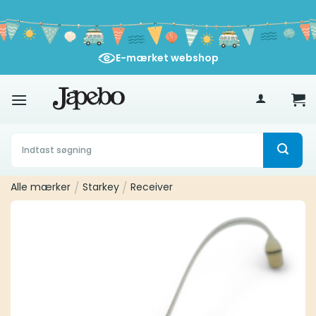
Fortsæt
til
indhold
E-mærket webshop
400
kr
Søg
efter:
Alle mærker
/
Starkey
/
Receiver