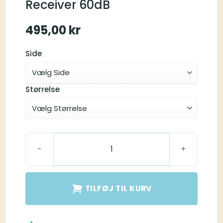
Receiver 60dB
495,00
kr
Side
Størrelse
Starkey RIC Snapfit Receiver 60dB antal
TILFØJ TIL KURV