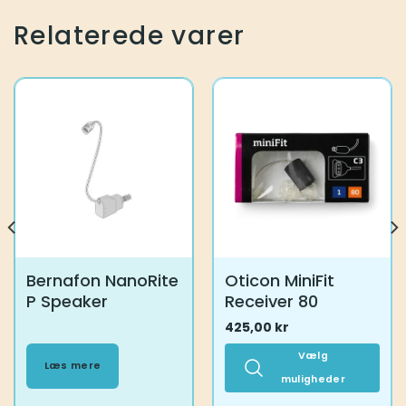
varianter.
varianter.
Mulighederne
Mulighederne
Relaterede varer
kan
kan
vælges
vælges
på
på
varesiden
varesiden
Bernafon NanoRite
Oticon MiniFit
P Speaker
Receiver 80
425,00
kr
Vælg
Læs mere
muligheder