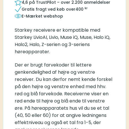
4,6 på TrustPilot – over 2.200 anmeldelser
kr
Gratis fragt ved køb over
400
E-Mærket webshop
Starkey receivere er kompatible med
Starkey LivioAI, Livio, Muse iQ, Muse, Halo iQ,
Halo2, Halo, Z-serien og 3-seriens
høreapparater.
Der er brugt farvekoder til lettere
genkendelighed af højre og venstre
receiver. Du kan derfor nemt kende forskel
på den højre og venstre enhed med hhv.
rød og blå farvekode. Receiverne viser en
rød ende til højre og blå ende til venstre
øre. På høreapparatets hus vil du se et tal
(40, 50 eller 60) for at angive ledningens
effektniveau og også et tal fra 1-5, der