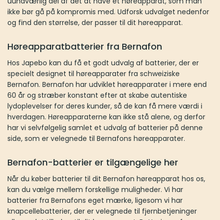
at have et høreapparat, som man ikke bør gå på kompromis med.
Udforsk udvalget nedenfor og find den størrelse, der passer til dit
høreapparat.
Høreapparatbatterier fra Bernafon
Hos Japebo kan du få et godt udvalg af batterier, der er specielt
designet til høreapparater fra schweiziske Bernafon. Bernafon har
udviklet høreapparater i mere end 60 år og stræber konstant efter
at skabe autentiske lydoplevelser for deres kunder, så de kan få
mere værdi i hverdagen. Høreapparaterne kan ikke stå alene, og
derfor har vi selvfølgelig samlet et udvalg af batterier på denne
side, som er velegnede til Bernafons høreapparater.
Bernafon-batterier er tilgængelige her
Når du køber batterier til dit Bernafon høreapparat hos os, kan du
vælge mellem forskellige muligheder. Vi har batterier fra
Bernafons eget mærke, ligesom vi har knapcellebatterier, der er
velegnede til fjernbetjeninger eller andet tilbehør til dit
høreapparat. Batterierne fra Bernafon fås i 3 forskellige størrelser,