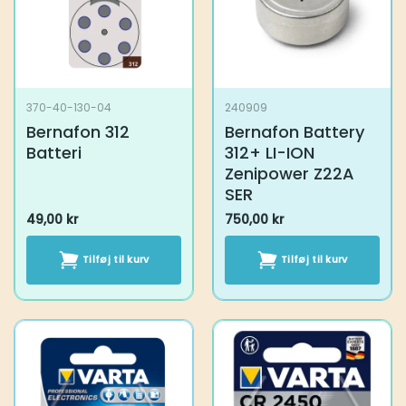
370-40-130-04
240909
Bernafon 312 Batteri
Bernafon Battery
312+ LI-ION
Zenipower Z22A
SER
49,00
kr
750,00
kr
Tilføj til kurv
Tilføj til kurv