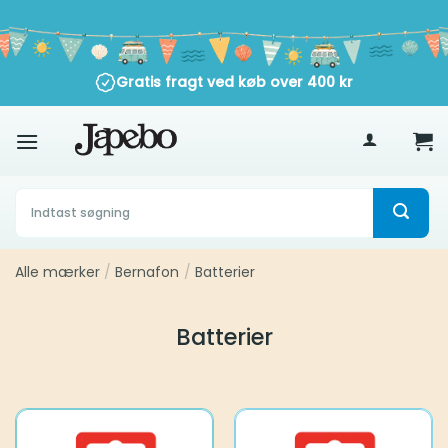
Fortsæt
til
indhold
Gratis fragt ved køb over
E-mærket webshop
400
kr
Søg
efter:
Alle mærker
Bernafon
Batterier
/
/
Batterier