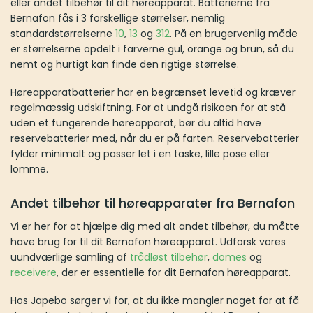
nemlig standardstørrelserne
10
,
13
og
312
. På en brugervenlig
måde er størrelserne opdelt i farverne gul, orange og brun, så du
nemt og hurtigt kan finde den rigtige størrelse.
Høreapparatbatterier har en begrænset levetid og kræver
regelmæssig udskiftning. For at undgå risikoen for at stå uden et
fungerende høreapparat, bør du altid have reservebatterier med,
når du er på farten. Reservebatterier fylder minimalt og passer let
i en taske, lille pose eller lomme.
Andet tilbehør til høreapparater fra Bernafon
Vi er her for at hjælpe dig med alt andet tilbehør, du måtte have
brug for til dit Bernafon høreapparat. Udforsk vores uundværlige
samling af
trådløst tilbehør
,
domes
og
receivere
, der er
essentielle for dit Bernafon høreapparat.
Hos Japebo sørger vi for, at du ikke mangler noget for at få den
optimale lydoplevelse i hverdagen. Med Bernafons tilbehør
behøver du aldrig gå på kompromis med lyden fra dit
høreapparat igen, og du vil have svært ved at undvære det, når