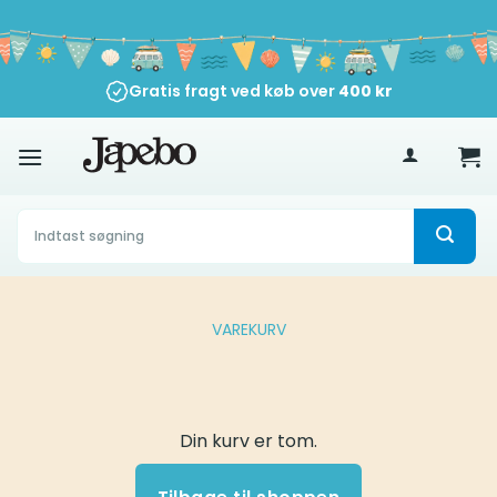
Fortsæt
til
indhold
Gratis fragt ved køb over
400
kr
Søg
efter:
VAREKURV
Din kurv er tom.