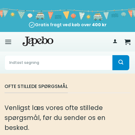
Fortsæt
til
indhold
Gratis fragt ved køb over
400
kr
Søg
efter:
OFTE STILLEDE SPØRGSMÅL
Venligst læs vores ofte stillede
spørgsmål, før du sender os en
besked.