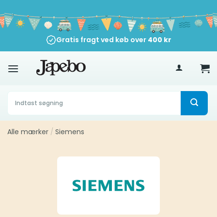
Fortsæt
til
indhold
Gratis fragt ved køb over
400
kr
Søg
efter:
Alle mærker
/
Siemens