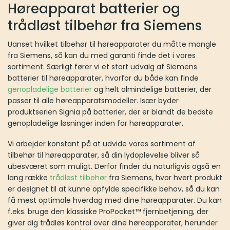
Høreapparat batterier og
trådløst tilbehør fra Siemens
Uanset hvilket tilbehør til høreapparater du måtte mangle
fra Siemens, så kan du med garanti finde det i vores
sortiment. Særligt fører vi et stort udvalg af Siemens
batterier til høreapparater, hvorfor du både kan finde
genopladelige batterier
og helt almindelige batterier, der
passer til alle høreapparatsmodeller. Især byder
produktserien Signia på batterier, der er blandt de bedste
genopladelige løsninger inden for høreapparater.
Vi arbejder konstant på at udvide vores sortiment af
tilbehør til høreapparater, så din lydoplevelse bliver så
ubesværet som muligt. Derfor finder du naturligvis også en
lang række
trådløst tilbehør
fra Siemens, hvor hvert produkt
er designet til at kunne opfylde specifikke behov, så du kan
få mest optimale hverdag med dine høreapparater. Du kan
f.eks. bruge den klassiske ProPocket™ fjernbetjening, der
giver dig trådløs kontrol over dine høreapparater, herunder