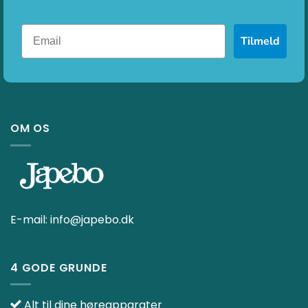
Tilmeld
OM OS
E-mail:
info@japebo.dk
4 GODE GRUNDE
Alt til dine høreapparater