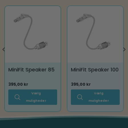
MiniFit Speaker 85
MiniFit Speaker 100
395,00
kr
395,00
kr
Vælg
Vælg
muligheder
muligheder
Dette
Dette
vare
vare
har
har
flere
flere