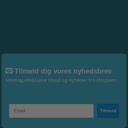
varianter.
varianter.
Mulighederne
Mulighederne
kan
kan
vælges
vælges
på
på
varesiden
varesiden
Tilmeld dig vores nyhedsbrev
Modtag eksklusive tilbud og nyheder fra shoppen.
Tilmeld