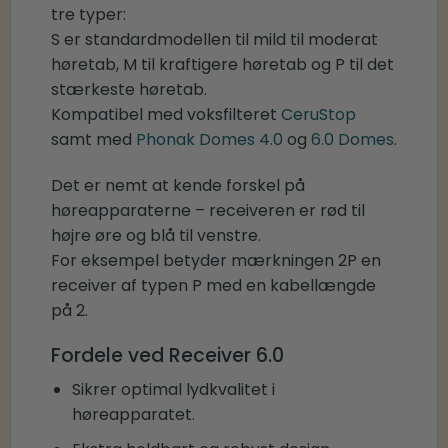
tre typer:
S er standardmodellen til mild til moderat
høretab, M til kraftigere høretab og P til det
stærkeste høretab.
Kompatibel med voksfilteret
CeruStop
samt med
Phonak Domes 4.0
og
6.0 Domes
.
Det er nemt at kende forskel på
høreapparaterne – receiveren er rød til
højre øre og blå til venstre.
For eksempel betyder mærkningen 2P en
receiver af typen P med en kabellængde
på 2.
Fordele ved Receiver 6.0
Sikrer optimal lydkvalitet i
høreapparatet.