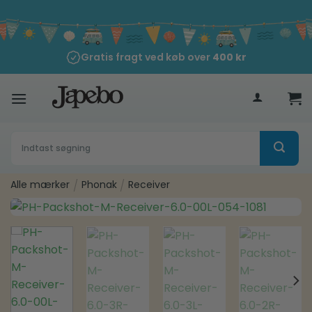
Fortsæt
til
indhold
Gratis fragt ved køb over
400
kr
Søg
efter:
Alle mærker
/
Phonak
/
Receiver