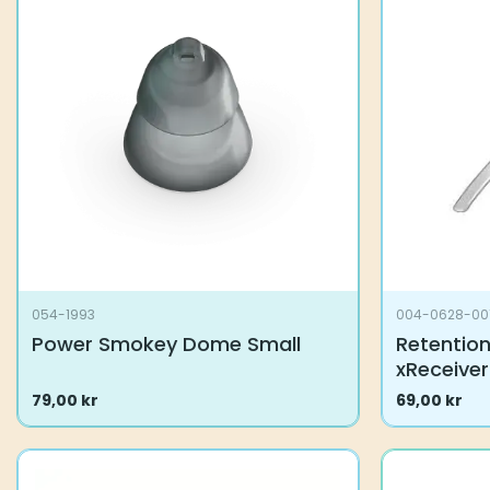
Mulighederne
Muligheder
kan
kan
vælges
vælges
på
på
varesiden
varesiden
054-1993
004-0628-00
Power Smokey Dome Small
Retention
xReceiver
79,00
kr
69,00
kr