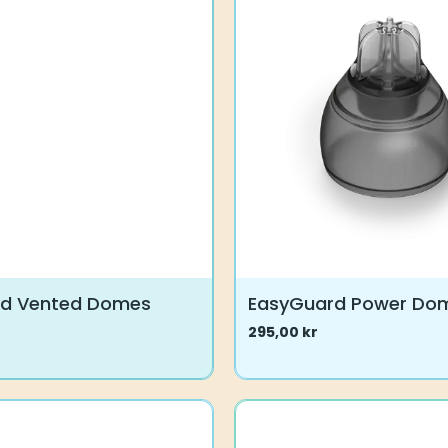
varianter.
Mulighederne
kan
vælges
på
varesiden
rd Vented Domes
EasyGuard Power Do
295,00
kr
Dette
vare
har
flere
varianter.