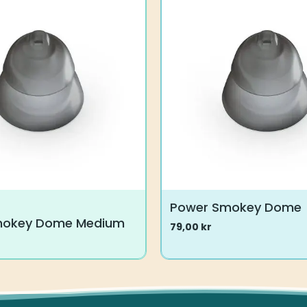
varianter.
Mulighederne
kan
vælges
på
varesiden
Power Smokey Dome
mokey Dome Medium
79,00
kr
Dette
vare
har
flere
varianter.