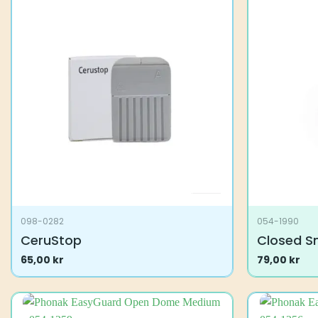
098-0282
054-1990
CeruStop
Closed S
65,00
kr
79,00
kr