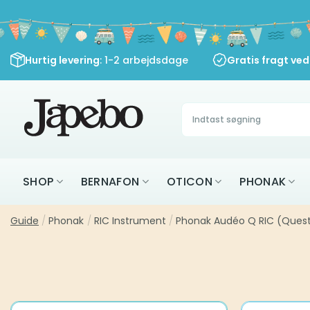
Fortsæt
til
indhold
Hurtig levering
: 1-2 arbejdsdage
Gratis fragt ve
Søg
efter:
SHOP
BERNAFON
OTICON
PHONAK
Guide
/
Phonak
/
RIC Instrument
/
Phonak Audéo Q RIC (Quest