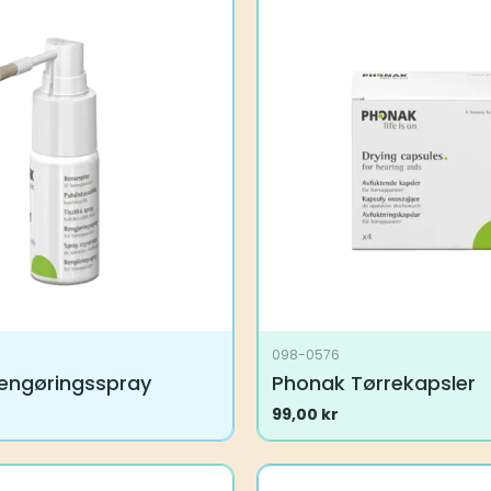
098-0576
engøringsspray
Phonak Tørrekapsler
99,00
kr