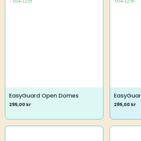
EasyGuard Open Domes
EasyGua
295,00
kr
295,00
kr
Dette
Dette
vare
vare
har
har
flere
flere
varianter.
varianter.