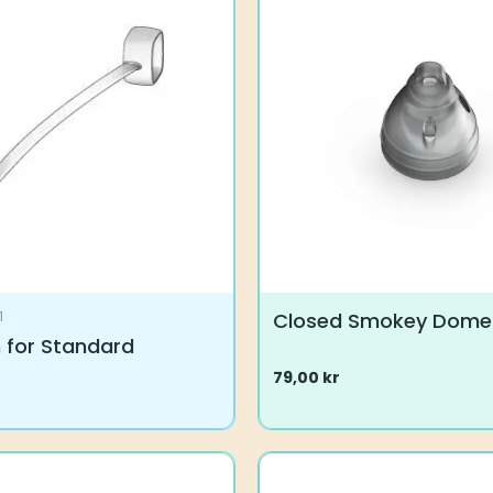
ne
Mulighederne
kan
vælges
på
varesiden
Closed Smokey Dome
1
 for Standard
79,00
kr
Dette
vare
har
flere