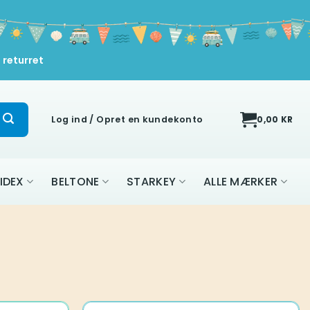
 returret
Log ind / Opret en kundekonto
0,00
KR
IDEX
BELTONE
STARKEY
ALLE MÆRKER