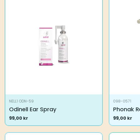
NELL1 ODN-59
098-0571
Odinell Ear Spray
Phonak R
99,00
kr
99,00
kr