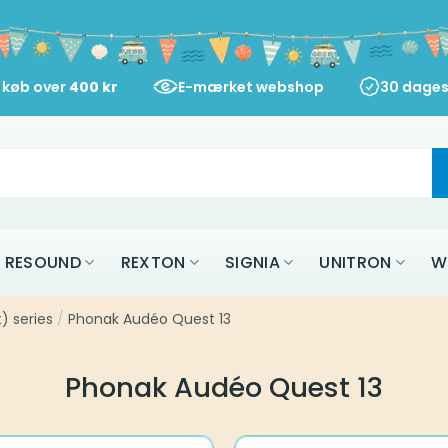
d køb over
400
kr
E-mærket webshop
30 dages
RESOUND
REXTON
SIGNIA
UNITRON
W
) series
/
Phonak Audéo Quest 13
Phonak Audéo Quest 13