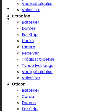
Vedligeholdelse
Voksfiltre
Bernafon
Batterier
Domes
Ear Grip
Hooks
Ladere
Receiver
Trådløst tilbehør
Tynde lydslanger
Vedligeholdelse
Voksfilter
Oticon
Batterier
Corda
Domes
Ear Grip