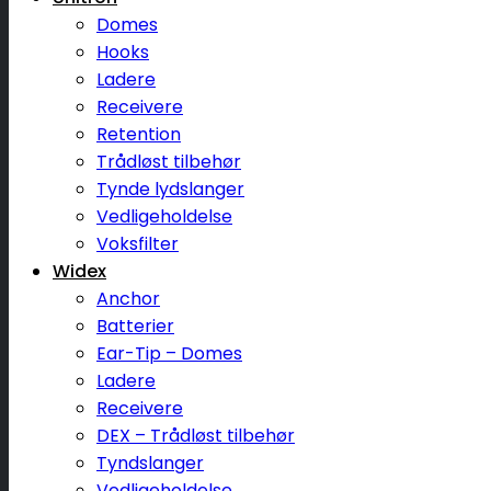
Domes
Hooks
Ladere
Receivere
Retention
Trådløst tilbehør
Tynde lydslanger
Vedligeholdelse
Voksfilter
Widex
Anchor
Batterier
Ear-Tip – Domes
Ladere
Receivere
DEX – Trådløst tilbehør
Tyndslanger
Vedligeholdelse