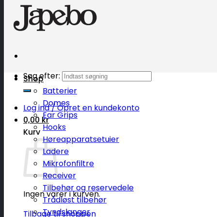
Søg efter:
Shop
Batterier
Domes
Log ind / Opret en kundekonto
Ear Grips
0,00
kr
Hooks
Kurv
Høreapparatsetuier
Ladere
Mikrofonfiltre
Receiver
Tilbehør og reservedele
Ingen varer i kurven.
Trådløst tilbehør
Tyndslanger
Tilbage til shoppen