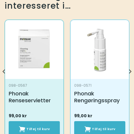
interesseret i…
098-0567
098-0571
Phonak
Phonak
Renseservietter
Rengøringsspray
99,00
kr
99,00
kr
Tilføj til kurv
Tilføj til kurv