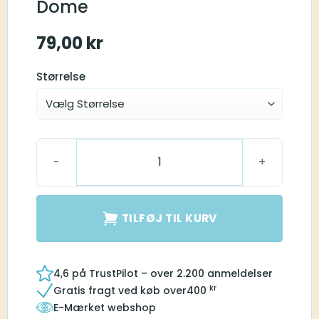
Dome
79,00
kr
Størrelse
Closed Smokey Dome antal
TILFØJ TIL KURV
4,6 på TrustPilot – over 2.200 anmeldelser
kr
Gratis fragt ved køb over
400
E-Mærket webshop