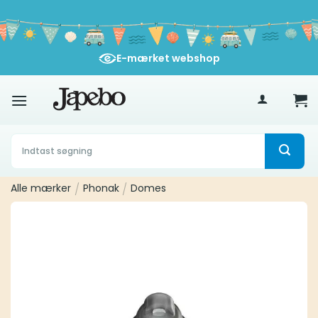
Fortsæt
til
indhold
E-mærket webshop
400
kr
Søg
efter:
Alle mærker
/
Phonak
/
Domes