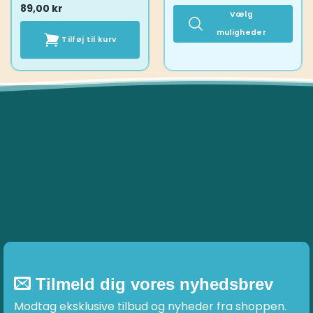
89,00
kr
Vælg
muligheder
Tilføj til kurv
Dette
vare
har
flere
varianter.
Mulighederne
kan
vælges
på
varesiden
Tilmeld dig vores nyhedsbrev
Modtag eksklusive tilbud og nyheder fra shoppen.