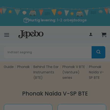
Fortsæt
til
indhold
Hurtig levering
: 1-2 arbejdsdage
400
kr
Søg
efter:
Guide
/
Phonak
/
Behind The Ear
/
Phonak V BTE
/
Phonak
Instruments
(Venture)
Naída V-
(BTE)
series
SP BTE
Phonak Naída V-SP BTE