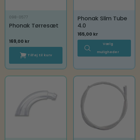
Phonak Slim Tube
098-0577
Phonak Tørresæt
4.0
165,00
kr
169,00
kr
Vælg
muligheder
Tilføj til kurv
Dette
vare
har
flere
varianter.
Mulighederne
kan
vælges
på
varesiden