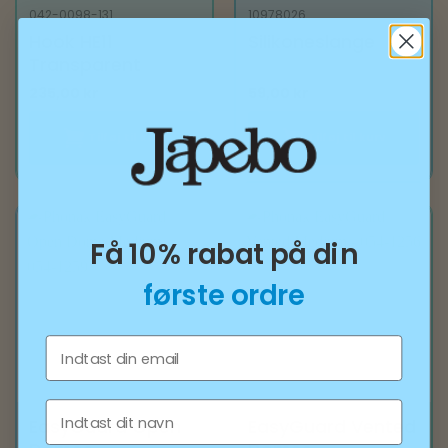
042-0098-131
10978026
Hook HE11
Silikoneslange
Transparent
235,00
kr
59,00
kr
Tilføj til kurv
Tilføj til kurv
Få 10% rabat på din
første ordre
Email
Fornavn
EasyGuard Open
EasyGuard Vented