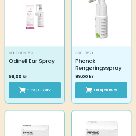
NELL1 ODN-59
098-0571
Odinell Ear Spray
Phonak
Rengøringsspray
99,00
kr
99,00
kr
Tilføj til kurv
Tilføj til kurv