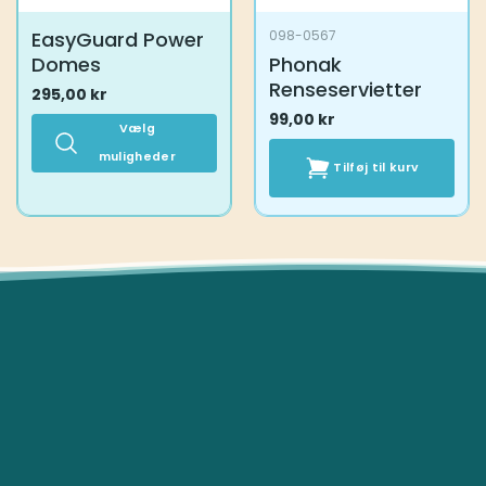
EasyGuard Power
098-0567
Domes
Phonak
Renseservietter
295,00
kr
99,00
kr
Vælg
muligheder
Tilføj til kurv
Dette
vare
har
flere
varianter.
Mulighederne
kan
vælges
på
varesiden