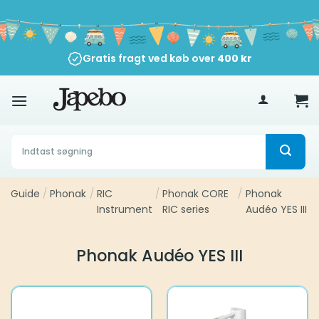
Fortsæt
til
indhold
Gratis fragt ved køb over
400
kr
Søg
efter:
Guide
/
Phonak
/
RIC
/
Phonak CORE
/
Phonak
Instrument
RIC series
Audéo YES III
Phonak Audéo YES III