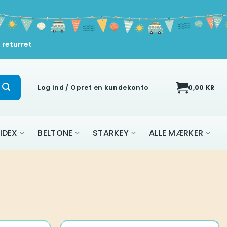
 returret
Log ind / Opret en kundekonto
0,00
KR
IDEX
BELTONE
STARKEY
ALLE MÆRKER