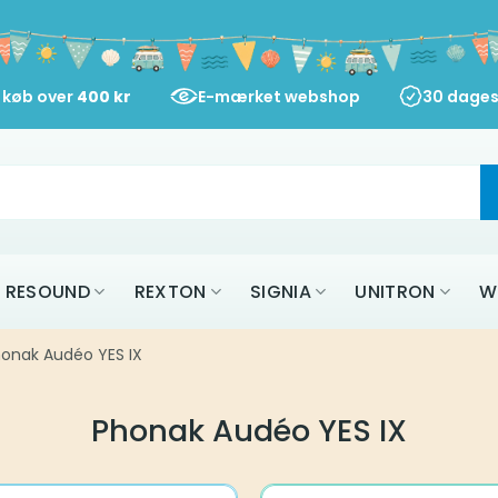
d køb over
400
kr
E-mærket webshop
30 dages
RESOUND
REXTON
SIGNIA
UNITRON
W
onak Audéo YES IX
Phonak Audéo YES IX