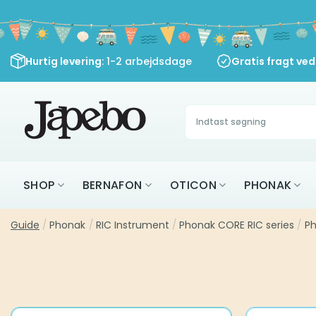
Fortsæt
til
indhold
Hurtig levering
: 1-2 arbejdsdage
Gratis fragt ve
Søg
efter:
SHOP
BERNAFON
OTICON
PHONAK
Guide
/
Phonak
/
RIC Instrument
/
Phonak CORE RIC series
/
Ph