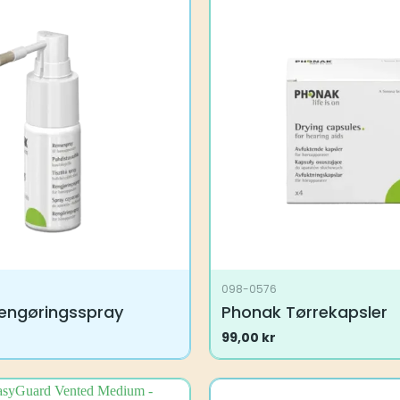
098-0576
engøringsspray
Phonak Tørrekapsler
99,00
kr