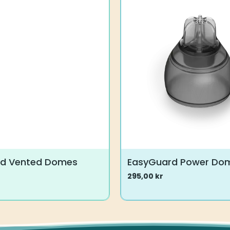
rd Vented Domes
EasyGuard Power Do
295,00
kr
Dette
vare
har
flere