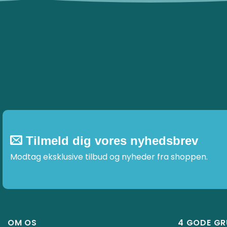
varianter.
varianter.
Mulighederne
Muligheder
kan
kan
vælges
vælges
på
på
varesiden
varesiden
Tilmeld dig vores nyhedsbrev
Modtag eksklusive tilbud og nyheder fra shoppen.
OM OS
4 GODE G