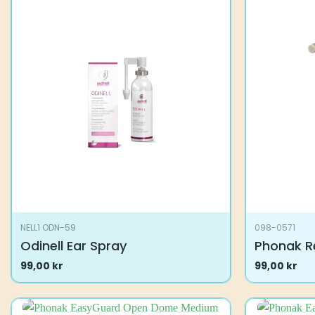
NELL1 ODN-59
098-0571
Odinell Ear Spray
Phonak R
99,00
kr
99,00
kr