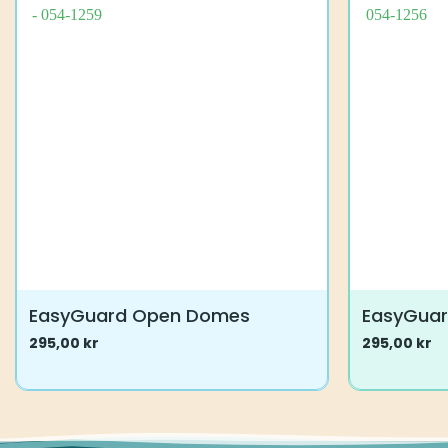
EasyGuard Open Domes
EasyGua
295,00
kr
295,00
kr
Dette
Dette
vare
vare
har
har
flere
flere