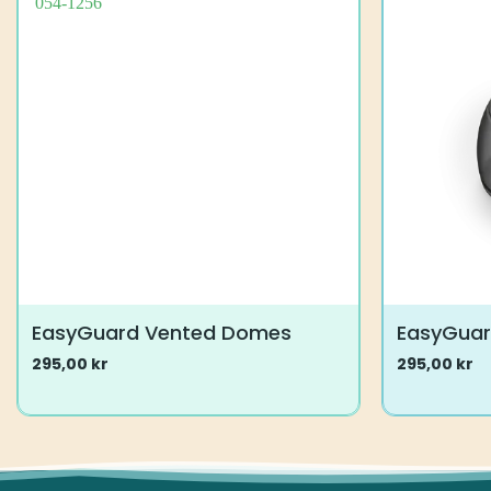
EasyGuard Vented Domes
EasyGua
295,00
kr
295,00
kr
Dette
Dette
vare
vare
har
har
flere
flere
varianter.
varianter.