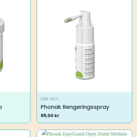
098-0571
p
Phonak Rengøringsspray
99,00
kr