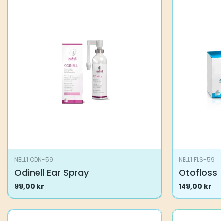
NELL1 ODN-59
NELL1 FLS-59
Odinell Ear Spray
Otofloss
99,00
kr
149,00
kr