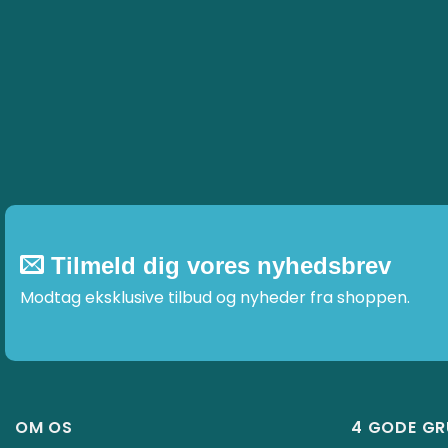
Mulighederne
Muligheder
kan
kan
vælges
vælges
på
på
varesiden
varesiden
Tilmeld dig vores nyhedsbrev
Modtag eksklusive tilbud og nyheder fra shoppen.
OM OS
4 GODE G