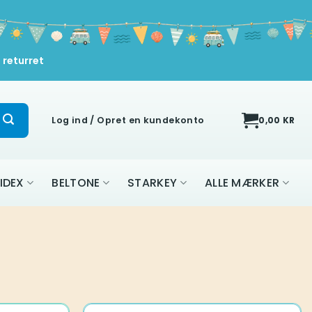
 returret
Log ind / Opret en kundekonto
0,00
KR
IDEX
BELTONE
STARKEY
ALLE MÆRKER