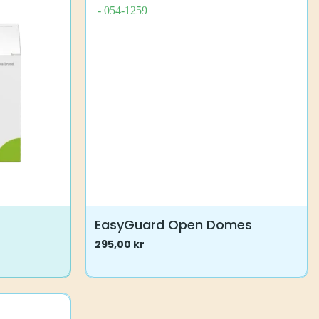
EasyGuard Open Domes
295,00
kr
Dette
vare
har
flere