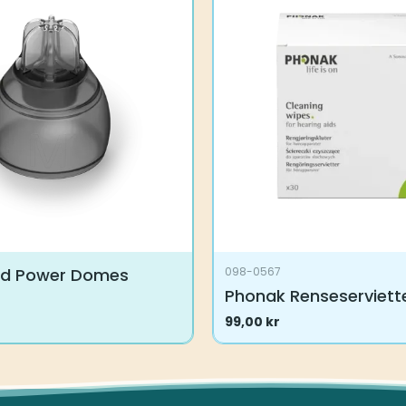
rd Power Domes
098-0567
Phonak Renseserviett
99,00
kr