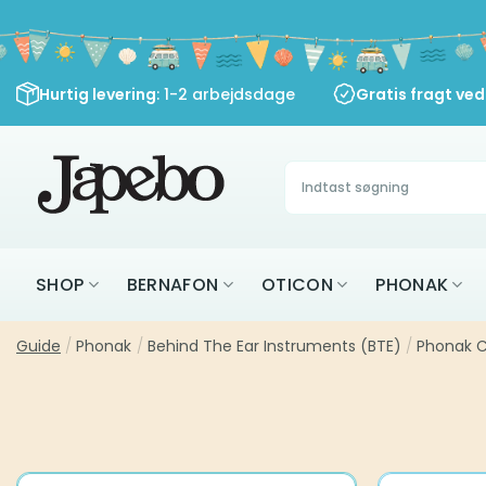
Fortsæt
til
indhold
Hurtig levering
: 1-2 arbejdsdage
Gratis fragt ve
Søg
efter:
SHOP
BERNAFON
OTICON
PHONAK
Guide
/
Phonak
/
Behind The Ear Instruments (BTE)
/
Phonak C