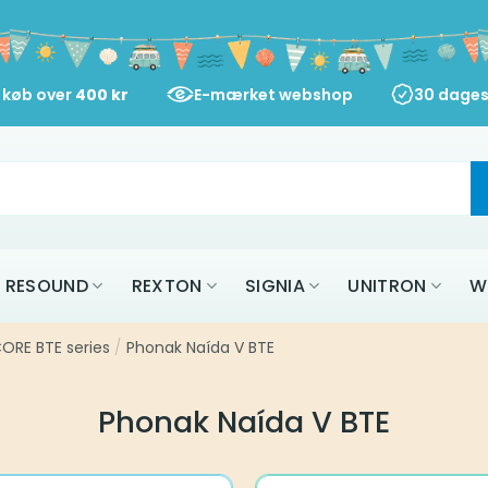
d køb over
400
kr
E-mærket webshop
30 dages
RESOUND
REXTON
SIGNIA
UNITRON
W
ORE BTE series
/
Phonak Naída V BTE
Phonak Naída V BTE