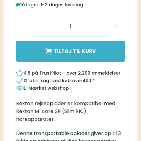
På lager: 1-2 dages levering
Slim-RIC Travel Charger antal
TILFØJ TIL KURV
4,6 på TrustPilot – over 2.200 anmeldelser
kr
Gratis fragt ved køb over
400
E-Mærket webshop
Rexton rejseoplader er kompatibel med
Rexton M-core SR (Slim RIC)
høreapparater.
Denne transportable oplader giver op til 3