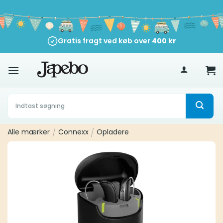
Fortsæt
til
indhold
Gratis fragt ved køb over
400
kr
Søg
efter:
Alle mærker
/
Connexx
/
Opladere