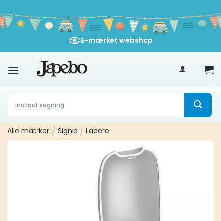
Fortsæt
til
indhold
E-mærket webshop
400
kr
Søg
efter:
Alle mærker
/
Signia
/
Ladere