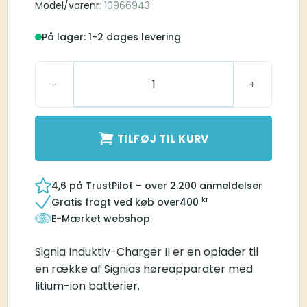
Model/varenr
: 10966943
På lager: 1-2 dages levering
Signia Inductive Charger II antal
TILFØJ TIL KURV
4,6 på TrustPilot – over 2.200 anmeldelser
kr
Gratis fragt ved køb over
400
E-Mærket webshop
Signia Induktiv-Charger II er en oplader til
en række af Signias høreapparater med
litium-ion batterier.