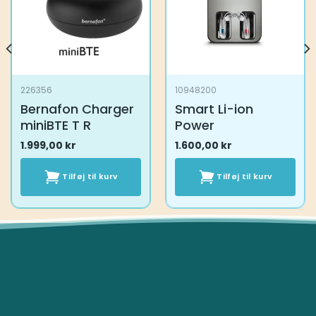
226356
10948200
Bernafon Charger
Smart Li-ion
miniBTE T R
Power
1.999,00
kr
1.600,00
kr
Tilføj til kurv
Tilføj til kurv