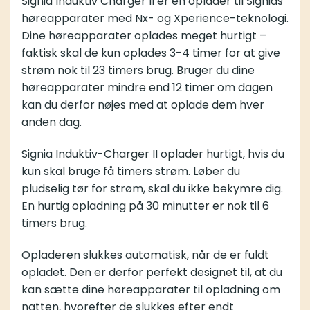
Signia Induktiv Charger II er en oplader til Signias
høreapparater med Nx- og Xperience-teknologi.
Dine høreapparater oplades meget hurtigt –
faktisk skal de kun oplades 3-4 timer for at give
strøm nok til 23 timers brug. Bruger du dine
høreapparater mindre end 12 timer om dagen
kan du derfor nøjes med at oplade dem hver
anden dag.
Signia Induktiv-Charger II oplader hurtigt, hvis du
kun skal bruge få timers strøm. Løber du
pludselig tør for strøm, skal du ikke bekymre dig.
En hurtig opladning på 30 minutter er nok til 6
timers brug.
Opladeren slukkes automatisk, når de er fuldt
opladet. Den er derfor perfekt designet til, at du
kan sætte dine høreapparater til opladning om
natten, hvorefter de slukkes efter endt