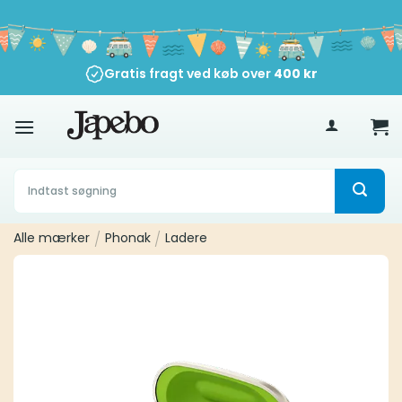
Fortsæt
til
indhold
Gratis fragt ved køb over
400
kr
Søg
efter:
Alle mærker
/
Phonak
/
Ladere