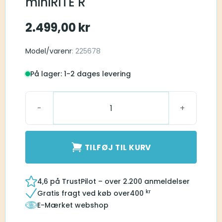
miniRITE R
2.499,00
kr
Model/varenr
: 225678
På lager: 1-2 dages levering
Oticon SmartCharger miniRITE R antal
TILFØJ TIL KURV
4,6 på TrustPilot – over 2.200 anmeldelser
kr
Gratis fragt ved køb over
400
E-Mærket webshop