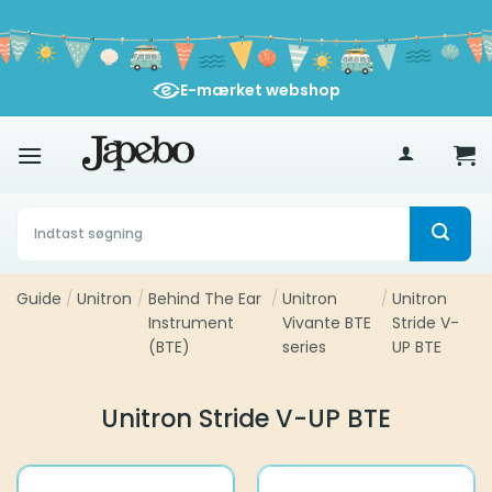
Fortsæt
til
indhold
E-mærket webshop
400
kr
Søg
efter:
Guide
/
Unitron
/
Behind The Ear
/
Unitron
/
Unitron
Instrument
Vivante BTE
Stride V-
(BTE)
series
UP BTE
Unitron Stride V-UP BTE