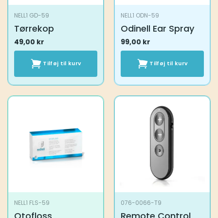
NELL1 GD-59
NELL1 ODN-59
Tørrekop
Odinell Ear Spray
49,00
kr
99,00
kr
Tilføj til kurv
Tilføj til kurv
NELL1 FLS-59
076-0066-T9
Otofloss
Remote Control