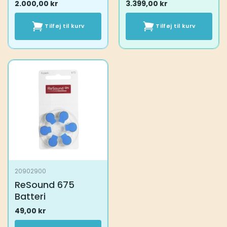
2.000,00
kr
3.399,00
kr
Tilføj til kurv
Tilføj til kurv
20902900
ReSound 675
Batteri
49,00
kr