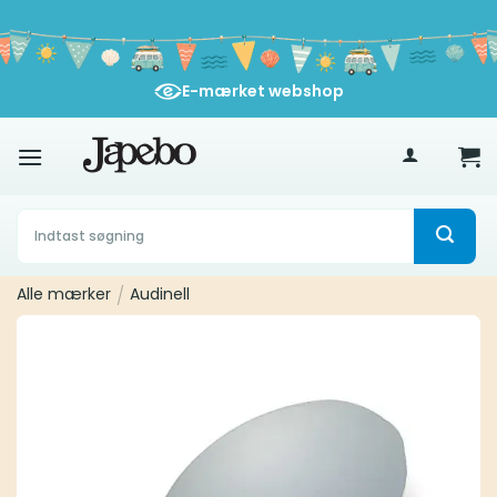
Fortsæt
til
indhold
E-mærket webshop
400
kr
Søg
efter:
Alle mærker
/
Audinell