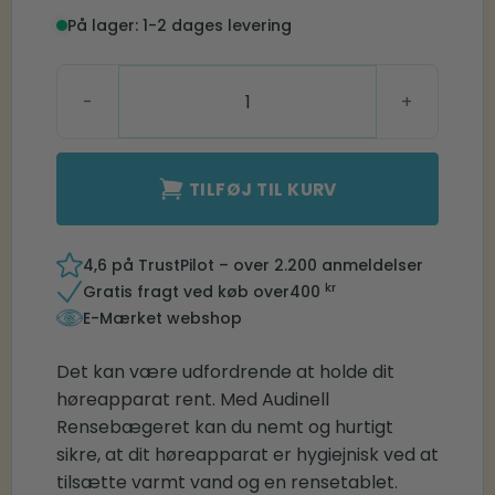
På lager: 1-2 dages levering
Rensebæger antal
TILFØJ TIL KURV
4,6 på TrustPilot – over 2.200 anmeldelser
kr
Gratis fragt ved køb over
400
E-Mærket webshop
Det kan være udfordrende at holde dit
høreapparat rent. Med Audinell
Rensebægeret kan du nemt og hurtigt
sikre, at dit høreapparat er hygiejnisk ved at
tilsætte varmt vand og en rensetablet.