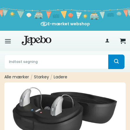
Fortsæt
til
indhold
E-mærket webshop
400
kr
Søg
efter:
Alle mærker
/
Starkey
/
Ladere