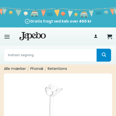
Fortsæt
til
indhold
Gratis fragt ved køb over
400
kr
Søg
efter:
Alle mærker
/
Phonak
/
Retentions