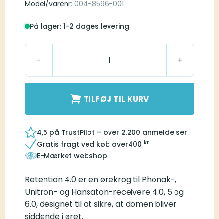
Model/varenr
: 004-8596-001
På lager: 1-2 dages levering
Retention for Receiver 4.0 S antal
TILFØJ TIL KURV
4,6 på TrustPilot – over 2.200 anmeldelser
kr
Gratis fragt ved køb over
400
E-Mærket webshop
Retention 4.0 er en ørekrog til Phonak-,
Unitron- og Hansaton-receivere 4.0, 5 og
6.0, designet til at sikre, at domen bliver
siddende i øret.