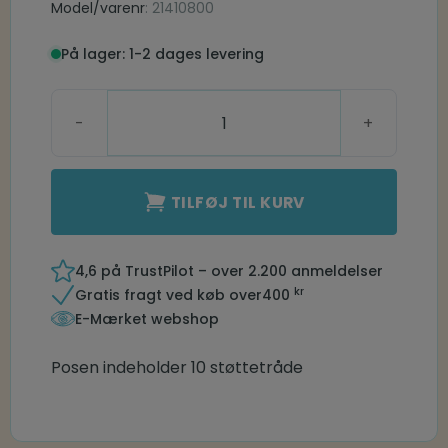
Model/varenr
: 21410800
På lager: 1-2 dages levering
Sport Lock Sure Fit 3 LP antal
TILFØJ TIL KURV
4,6 på TrustPilot – over 2.200 anmeldelser
kr
Gratis fragt ved køb over
400
E-Mærket webshop
Posen indeholder 10 støttetråde