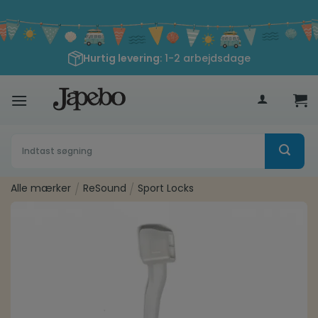
Fortsæt
til
indhold
Hurtig levering
: 1-2 arbejdsdage
400
kr
Søg
efter:
Alle mærker
/
ReSound
/
Sport Locks