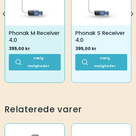
Phonak M Receiver
Phonak S Receiver
4.0
4.0
395,00
kr
395,00
kr
Vælg
Vælg
muligheder
muligheder
Dette
Dette
vare
vare
har
har
flere
flere
varianter.
varianter.
Mulighederne
Mulighederne
Relaterede varer
kan
kan
vælges
vælges
på
på
varesiden
varesiden