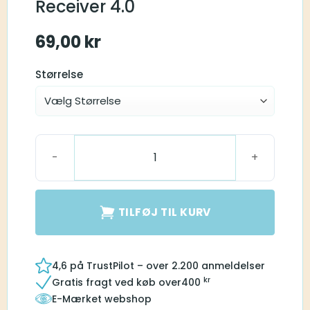
Receiver 4.0
69,00
kr
Størrelse
Retention til Receiver 4.0 antal
TILFØJ TIL KURV
4,6 på TrustPilot – over 2.200 anmeldelser
kr
Gratis fragt ved køb over
400
E-Mærket webshop