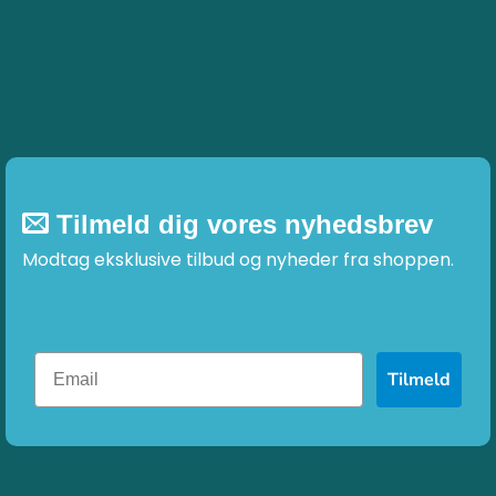
vælges
på
varesiden
Tilmeld dig vores nyhedsbrev
Modtag eksklusive tilbud og nyheder fra shoppen.
Tilmeld