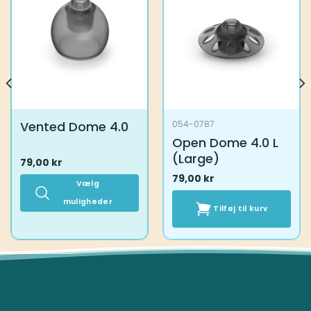
Vented Dome 4.0
054-0787
Open Dome 4.0 L
(Large)
79,00
kr
79,00
kr
Vælg
muligheder
Tilføj til kurv
Dette
vare
har
flere
varianter.
Mulighederne
kan