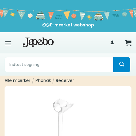
Fortsæt
til
indhold
E-mærket webshop
400
kr
Søg
efter:
Alle mærker
/
Phonak
/
Receiver