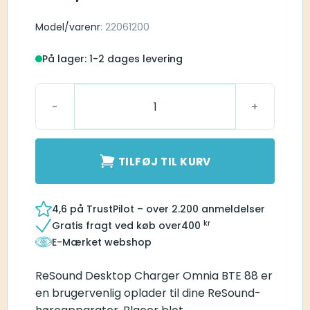
Model/varenr
: 22061200
På lager: 1-2 dages levering
ReSound Desktop Charger Omnia BTE 88 antal
TILFØJ TIL KURV
4,6 på TrustPilot – over 2.200 anmeldelser
kr
Gratis fragt ved køb over
400
E-Mærket webshop
ReSound Desktop Charger Omnia BTE 88 er
en brugervenlig oplader til dine ReSound-