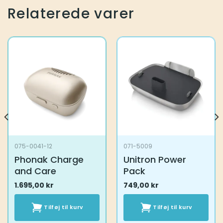
Relaterede varer
075-0041-12
071-5009
Phonak Charge
Unitron Power
and Care
Pack
1.695,00
kr
749,00
kr
Tilføj til kurv
Tilføj til kurv