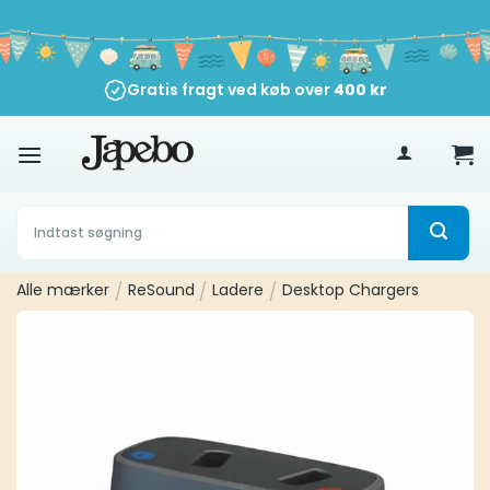
Fortsæt
til
indhold
Gratis fragt ved køb over
400
kr
Søg
efter:
Alle mærker
/
ReSound
/
Ladere
/
Desktop Chargers