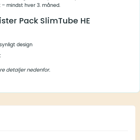
 – mindst hver 3. måned.
lister Pack SlimTube HE
ynligt design
t
re detaljer nedenfor.