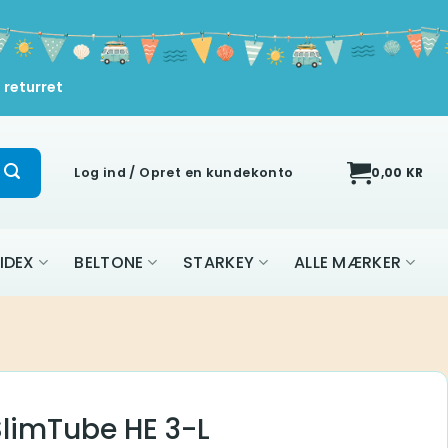
 returret
Log ind / Opret en kundekonto
0,00
KR
IDEX
BELTONE
STARKEY
ALLE MÆRKER
SlimTube HE 3-L