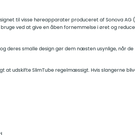
esignet til visse høreapparater produceret af Sonova AG (f
bruge ved at give en åben fornemmelse i øret og reducer
 og deres smalle design gør dem næsten usynlige, når de
igt at udskifte SlimTube regelmæssigt. Hvis slangerne bliv
d