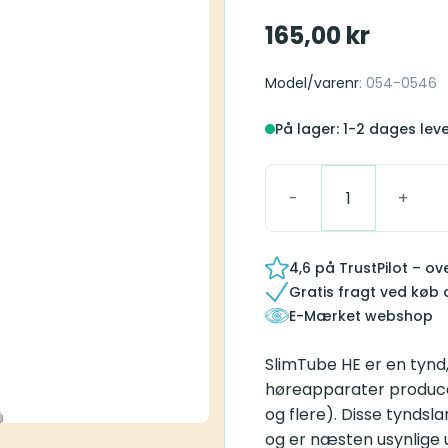
165,00
kr
Model/varenr
: 054-0546
På lager: 1-2 dages lev
Blister Pack SlimTube H
4,6 på TrustPilot – o
Gratis fragt ved køb 
E-Mærket webshop
SlimTube HE er en tynd,
høreapparater producer
og flere). Disse tyndsl
og er næsten usynlige 