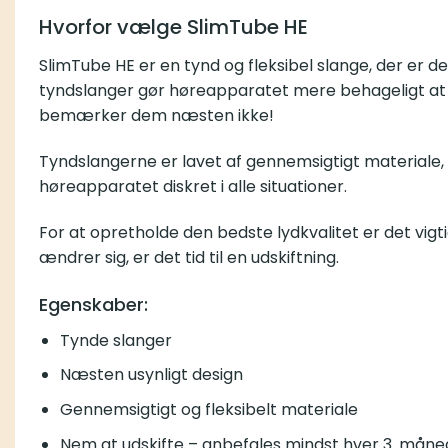
Hvorfor vælge SlimTube HE
SlimTube HE er en tynd og fleksibel slange, der er d
tyndslanger gør høreapparatet mere behageligt at 
bemærker dem næsten ikke!
Tyndslangerne er lavet af gennemsigtigt materiale,
høreapparatet diskret i alle situationer.
For at opretholde den bedste lydkvalitet er det vigt
ændrer sig, er det tid til en udskiftning.
Egenskaber:
Tynde slanger
Næsten usynligt design
Gennemsigtigt og fleksibelt materiale
Nem at udskifte – anbefales mindst hver 3. måne