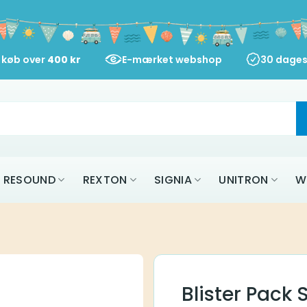
d køb over
400
kr
E-mærket webshop
30 dages
RESOUND
REXTON
SIGNIA
UNITRON
W
Blister Pack 