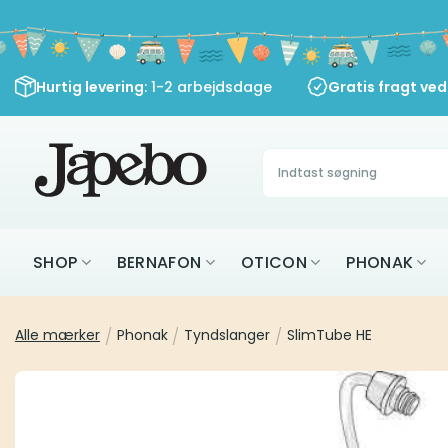
Fortsæt
til
indhold
Hurtig levering
: 1-2 arbejdsdage
Gratis fragt ve
Søg
efter:
SHOP
BERNAFON
OTICON
PHONAK
Alle mærker
/
Phonak
/
Tyndslanger
/
SlimTube HE