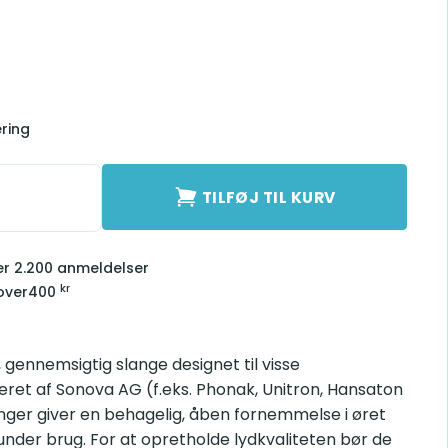
ering
E 3-L antal
TILFØJ TIL KURV
ver 2.200 anmeldelser
kr
over
400
 gennemsigtig slange designet til visse
et af Sonova AG (f.eks. Phonak, Unitron, Hansaton
anger giver en behagelig, åben fornemmelse i øret
under brug. For at opretholde lydkvaliteten bør de