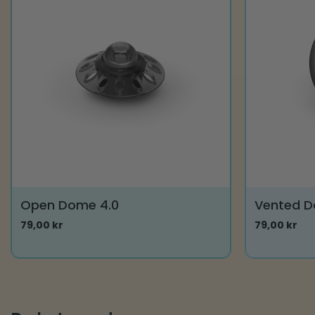
Open Dome 4.0
Vented D
79,00
kr
79,00
kr
Dette
Dette
vare
vare
har
har
flere
flere
varianter.
varianter.