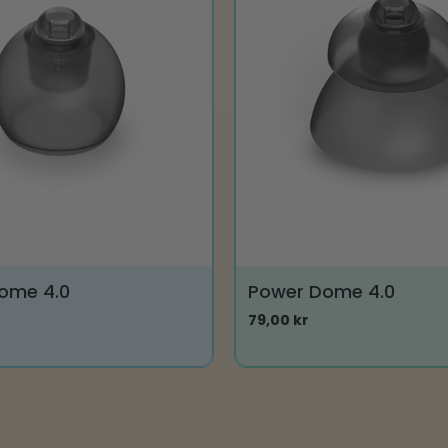
ome 4.0
Power Dome 4.0
79,00
kr
Dette
vare
har
flere
varianter.