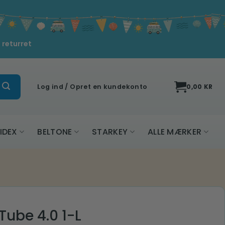
 returret
Log ind / Opret en kundekonto
0,00
KR
IDEX
BELTONE
STARKEY
ALLE MÆRKER
Tube 4.0 1-L