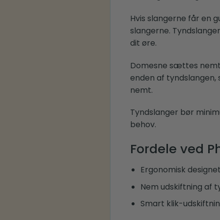
Hvis slangerne får en gu
slangerne. Tyndslanger
dit øre.
Domesne sættes nemt på
enden af tyndslangen, s
nemt.
Tyndslanger bør minimu
behov.
Fordele ved P
Ergonomisk designet t
Nem udskiftning af t
Smart klik-udskiftni