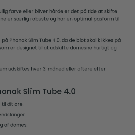
llig farve eller bliver hårde er det på tide at skifte
ne er særlig robuste og har en optimal pasform til
 Phonak Slim Tube 4.0, da de blot skal klikkes på
om er designet til at udskifte domesne hurtigt og
m udskiftes hver 3. måned eller oftere efter
honak Slim Tube 4.0
il dit øre.
yndslanger.
ng af domes.