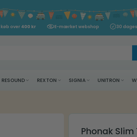
d køb over
400
kr
E-mærket webshop
30 dages
RESOUND
REXTON
SIGNIA
UNITRON
W
Phonak Slim 