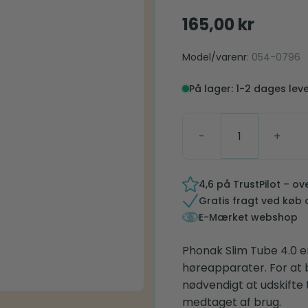
165,00
kr
Model/varenr
: 054-0796
På lager: 1-2 dages lev
Phonak Slim Tube 4.0 1-
4,6 på TrustPilot – o
Gratis fragt ved køb 
E-Mærket webshop
Phonak Slim Tube 4.0 e
høreapparater. For at b
nødvendigt at udskifte 
medtaget af brug.