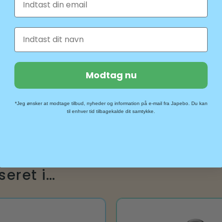
Fornavn
Modtag nu
*Jeg ønsker at modtage tilbud, nyheder og information på e-mail fra Japebo. Du kan
til enhver tid tilbagekalde dit samtykke.
seret i…