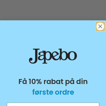
Få 10% rabat på din
Marvel og Paradise BTE høreapparater samt udvalgte tidl
første ordre
Email