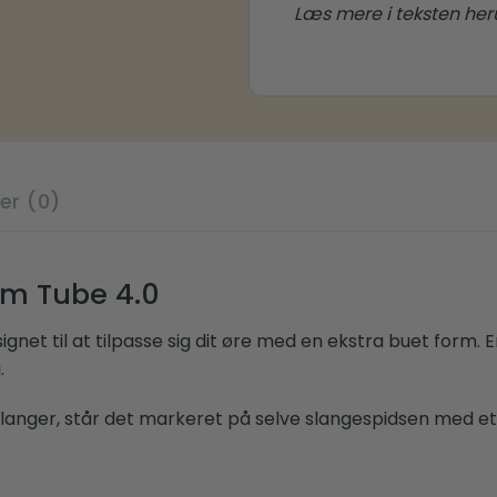
Læs mere i teksten he
er (0)
im Tube 4.0
et til at tilpasse sig dit øre med en ekstra buet form. E
.
anger, står det markeret på selve slangespidsen med et tal 