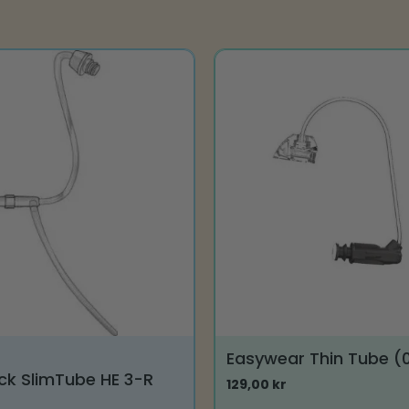
ne
Mulighederne
kan
vælges
på
varesiden
Easywear Thin Tube (0
ack SlimTube HE 3-R
129,00
kr
Dette