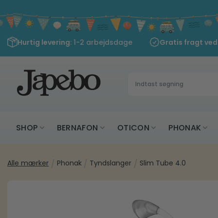
Fortsæt
til
indhold
Hurtig levering
: 1-2 arbejdsdage
Gratis fragt ve
Søg
efter:
SHOP
BERNAFON
OTICON
PHONAK
Alle mærker
/
Phonak
/
Tyndslanger
/
Slim Tube 4.0