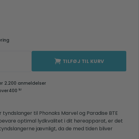
ering
L antal
TILFØJ TIL KURV
ver 2.200 anmeldelser
kr
over
400
r tyndslanger til Phonaks Marvel og Paradise BTE
evare optimal lydkvalitet i dit høreapparat, er det
tyndslangerne jævnligt, da de med tiden bliver