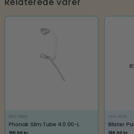
Relaterede varer
Mulighederne
Muligheder
kan
kan
vælges
vælges
på
på
varesiden
varesiden
054-0884
054-0542
Phonak Slim Tube 4.0 00-L
Blister P
165,00
kr
165,00
kr