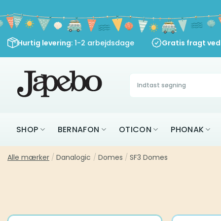
Fortsæt
til
indhold
Hurtig levering
: 1-2 arbejdsdage
Gratis fragt ve
Søg
efter:
SHOP
BERNAFON
OTICON
PHONAK
Alle mærker
/
Danalogic
/
Domes
/
SF3 Domes