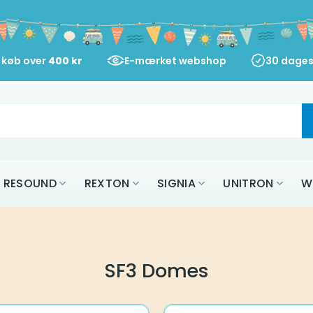
d køb over
400
kr
E-mærket webshop
30 dages
RESOUND
REXTON
SIGNIA
UNITRON
W
SF3 Domes