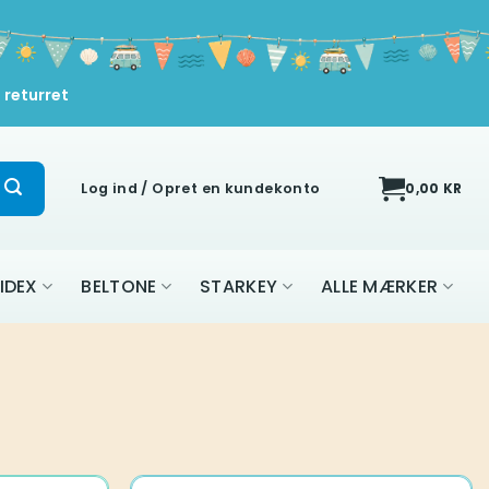
 returret
Log ind / Opret en kundekonto
0,00
KR
IDEX
BELTONE
STARKEY
ALLE MÆRKER