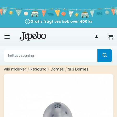
Fortsæt
til
indhold
Gratis fragt ved køb over
400
kr
Søg
efter:
Alle mærker
/
ReSound
/
Domes
/
SF3 Domes