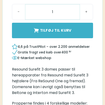
Surefit 3 Dome, Closed Large antal
TILFØJ TIL KURV
4,6 på TrustPilot – over 2.200 anmeldelser
kr
Gratis fragt ved køb over
400
E-Mærket webshop
Resound Surefit 3 domes passer til
høreapparater fra Resound med Surefit 3
højtalere (Fra ReSound One og fremad).
Domensne kan i øvrigt også benyttes til
Beltone og Interton med SureFit 3.
Propperne findes i 4 forskellige modeller: