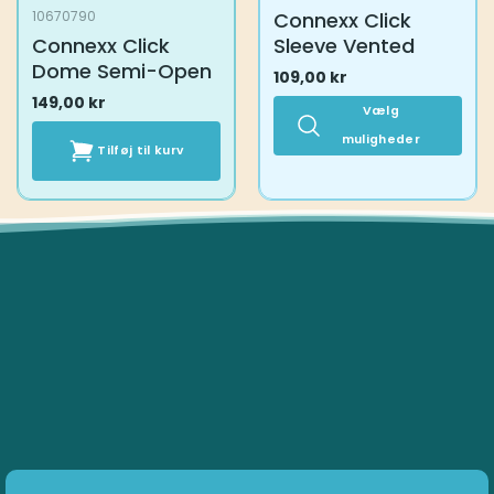
Connexx Click
10670790
Connexx Click
Sleeve Vented
Dome Semi-Open
109,00
kr
149,00
kr
Vælg
muligheder
Tilføj til kurv
Dette
vare
har
flere
varianter.
Mulighederne
kan
vælges
på
varesiden