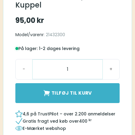
Kuppel
95,00
kr
Model/varenr
: 21432300
På lager: 1-2 dages levering
Surefit 3 (SF3) Tulip Kuppel antal
TILFØJ TIL KURV
4,6 på TrustPilot – over 2.200 anmeldelser
kr
Gratis fragt ved køb over
400
E-Mærket webshop