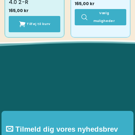
4.0 2-R
165,00
kr
165,00
kr
Vælg
muligheder
Tilføj til kurv
Dette
vare
har
flere
varianter.
Mulighederne
kan
vælges
på
varesiden
Tilmeld dig vores nyhedsbrev