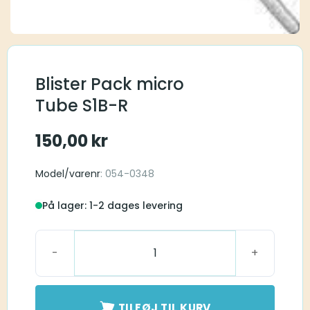
Blister Pack micro
Tube S1B-R
150,00
kr
Model/varenr
: 054-0348
På lager: 1-2 dages levering
Blister Pack micro Tube S1B-R antal
TILFØJ TIL KURV