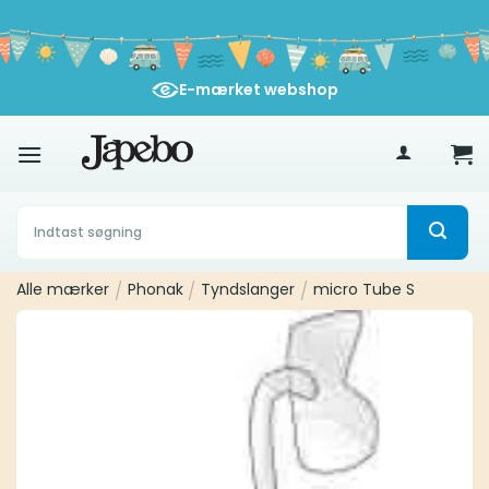
Fortsæt
til
indhold
E-mærket webshop
400
kr
Søg
efter:
Alle mærker
/
Phonak
/
Tyndslanger
/
micro Tube S