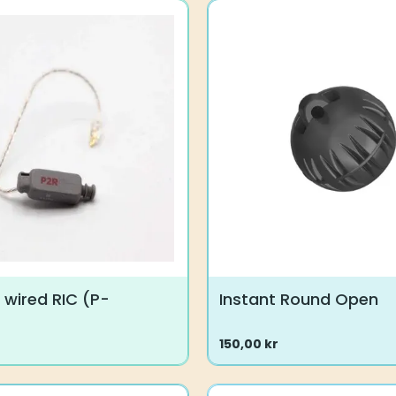
flere
varianter.
ne
Mulighederne
kan
vælges
på
varesiden
 wired RIC (P-
Instant Round Open
150,00
kr
Dette
vare