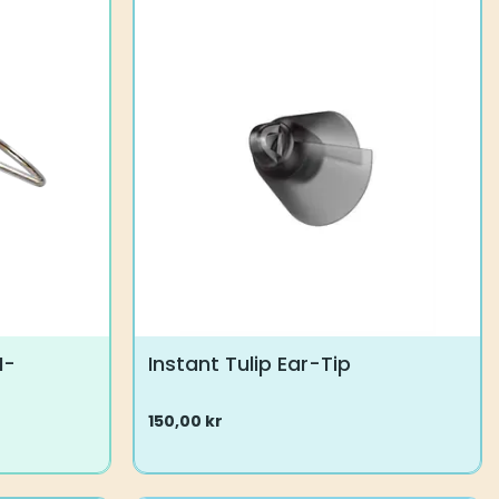
M-
Instant Tulip Ear-Tip
150,00
kr
Dette
vare
har