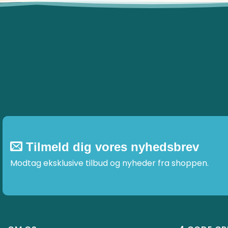
varianter.
Mulighederne
kan
vælges
på
varesiden
Tilmeld dig vores nyhedsbrev
Modtag eksklusive tilbud og nyheder fra shoppen.