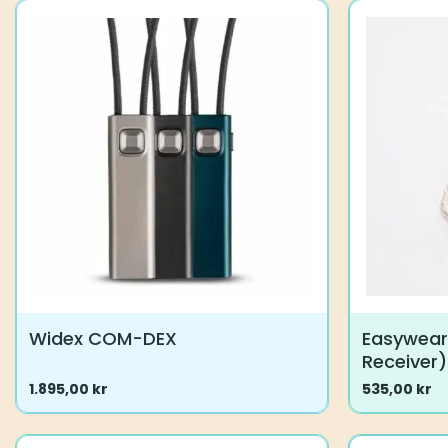
flere
varianter.
Muligheder
kan
vælges
på
varesiden
Widex COM-DEX
Easywear
Receiver)
1.895,00
kr
535,00
kr
Dette
Dette
vare
vare