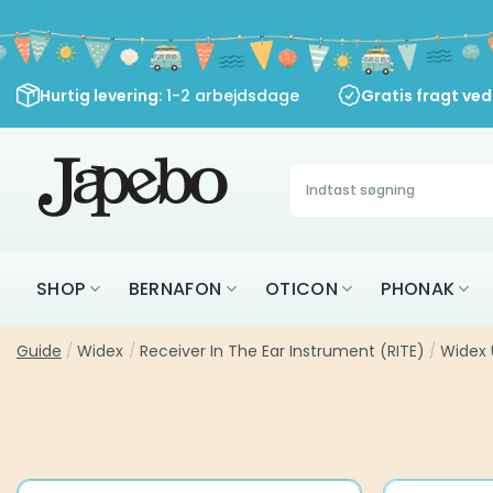
Fortsæt
til
indhold
Hurtig levering
: 1-2 arbejdsdage
Gratis fragt ve
Søg
efter:
SHOP
BERNAFON
OTICON
PHONAK
Guide
/
Widex
/
Receiver In The Ear Instrument (RITE)
/
Widex 