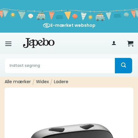
Fortsæt
til
indhold
E-mærket webshop
400
kr
Søg
efter:
Alle mærker
/
Widex
/
Ladere