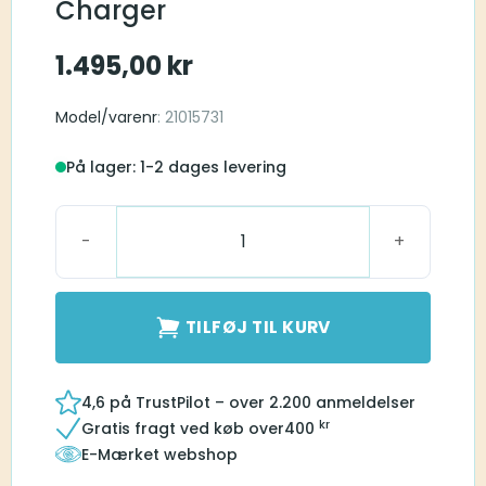
Charger
1.495,00
kr
Model/varenr
: 21015731
På lager: 1-2 dages levering
Widex RIC WPT103 Charger antal
TILFØJ TIL KURV
4,6 på TrustPilot – over 2.200 anmeldelser
kr
Gratis fragt ved køb over
400
E-Mærket webshop