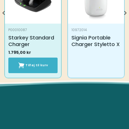
P00010087
10972014
Starkey Standard
Signia Portable
Charger
Charger Styletto X
1.795,00
kr
Tilføj til kurv