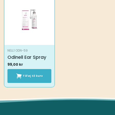
NELL1 ODN-59
Odinell Ear Spray
99,00
kr
Tilføj til kurv