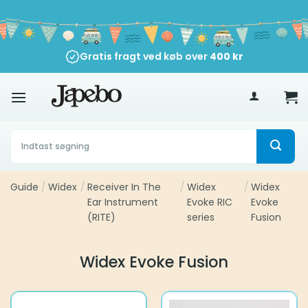
Fortsæt
til
indhold
Gratis fragt ved køb over
400
kr
Søg
efter:
Guide
/
Widex
/
Receiver In The
/
Widex
/
Widex
Ear Instrument
Evoke RIC
Evoke
(RITE)
series
Fusion
Widex Evoke Fusion