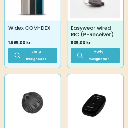
på
på
varesiden
varesiden
Widex COM-DEX
Easywear wired
RIC (P-Receiver)
1.895,00
kr
535,00
kr
Vælg
Vælg
muligheder
muligheder
Dette
Dette
vare
vare
har
har
flere
flere
varianter.
varianter.
Mulighederne
Mulighederne
kan
kan
vælges
vælges
på
på
varesiden
varesiden