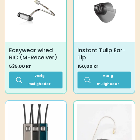
kan
vælges
på
varesiden
Easywear wired
Instant Tulip Ear-
RIC (M-Receiver)
Tip
535,00
kr
150,00
kr
Vælg
Vælg
muligheder
muligheder
Dette
Dette
vare
vare
har
har
flere
flere
varianter.
varianter.
Mulighederne
Mulighederne
kan
kan
vælges
vælges