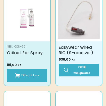
Easywear wired
NELL1 ODN-59
Odinell Ear Spray
RIC (S-receiver)
535,00
kr
99,00
kr
Vælg
muligheder
Tilføj til kurv
Dette
vare
har
flere
varianter.
Mulighederne