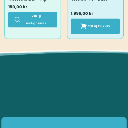
150,00
kr
1.995,00
kr
Vælg
muligheder
Tilføj til kurv
Dette
vare
har
flere
varianter.
Mulighederne
kan
vælges
på
varesiden