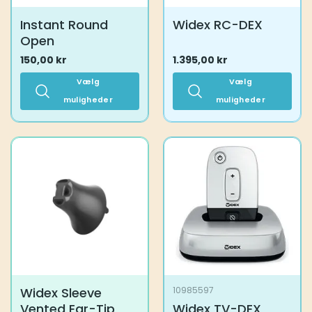
Instant Round
Widex RC-DEX
Open
150,00
kr
1.395,00
kr
Vælg
Vælg
muligheder
muligheder
Dette
Dette
vare
vare
har
har
flere
flere
varianter.
varianter.
Mulighederne
Mulighederne
kan
kan
vælges
vælges
på
på
varesiden
varesiden
Widex Sleeve
10985597
Vented Ear-Tip
Widex TV-DEX