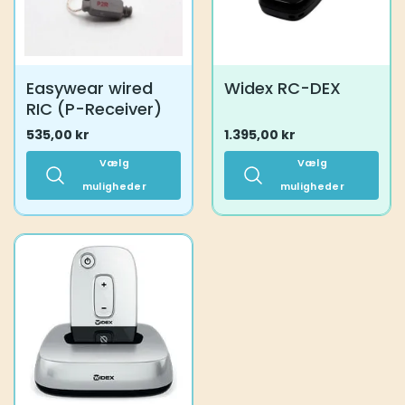
på
på
varesiden
varesiden
Easywear wired
Widex RC-DEX
RIC (P-Receiver)
535,00
kr
1.395,00
kr
Vælg
Vælg
muligheder
muligheder
Dette
Dette
vare
vare
har
har
flere
flere
varianter.
varianter.
Mulighederne
Mulighederne
kan
kan
vælges
vælges
på
på
varesiden
varesiden