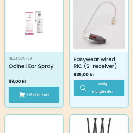
Easywear wired
NELL1 ODN-59
Odinell Ear Spray
RIC (S-receiver)
535,00
kr
99,00
kr
Vælg
muligheder
Tilføj til kurv
Dette
vare
har
flere
varianter.
Mulighederne