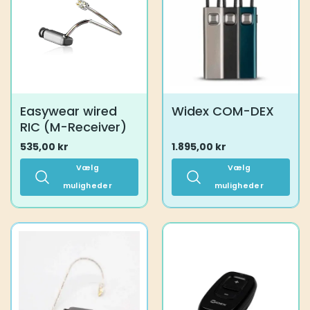
kan
vælges
på
varesiden
Easywear wired
Widex COM-DEX
RIC (M-Receiver)
535,00
kr
1.895,00
kr
Vælg
Vælg
muligheder
muligheder
Dette
Dette
vare
vare
har
har
flere
flere
varianter.
varianter.
Mulighederne
Mulighederne
kan
kan
vælges
vælges