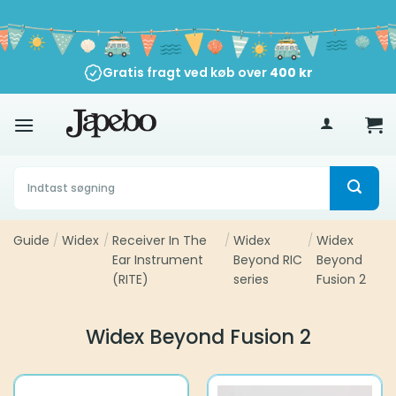
Fortsæt
til
indhold
Gratis fragt ved køb over
400
kr
Søg
efter:
Guide
/
Widex
/
Receiver In The
/
Widex
/
Widex
Ear Instrument
Beyond RIC
Beyond
(RITE)
series
Fusion 2
Widex Beyond Fusion 2