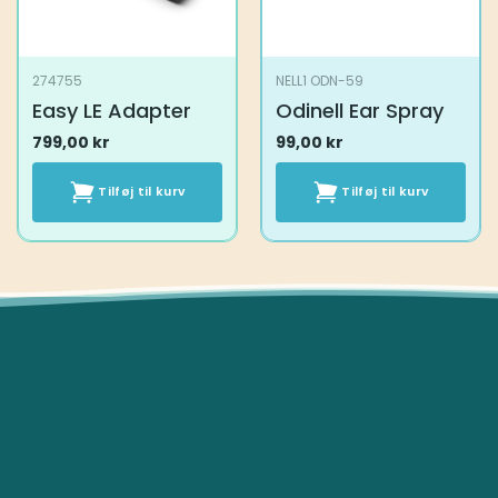
274755
NELL1 ODN-59
Easy LE Adapter
Odinell Ear Spray
799,00
kr
99,00
kr
Tilføj til kurv
Tilføj til kurv