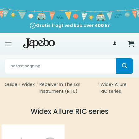
Fortsæt
til
indhold
Gratis fragt ved køb over
400
kr
Søg
efter:
Guide
/
Widex
/
Receiver In The Ear
/
Widex Allure
Instrument (RITE)
RIC series
Widex Allure RIC series