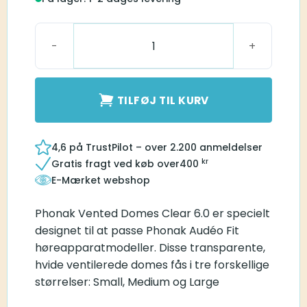
Vented Domes Clear 6.0 L (Large) antal
TILFØJ TIL KURV
4,6 på TrustPilot – over 2.200 anmeldelser
kr
Gratis fragt ved køb over
400
E-Mærket webshop
Phonak Vented Domes Clear 6.0 er specielt
designet til at passe Phonak Audéo Fit
høreapparatmodeller. Disse transparente,
hvide ventilerede domes fås i tre forskellige
størrelser: Small, Medium og Large