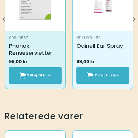
098-0567
NELL1 ODN-59
Phonak
Odinell Ear Spray
Renseservietter
99,00
kr
99,00
kr
Tilføj til kurv
Tilføj til kurv
Relaterede varer