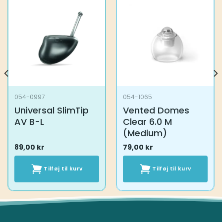
054-0997
054-1065
Universal SlimTip
Vented Domes
AV B-L
Clear 6.0 M
(Medium)
89,00
kr
79,00
kr
Tilføj til kurv
Tilføj til kurv