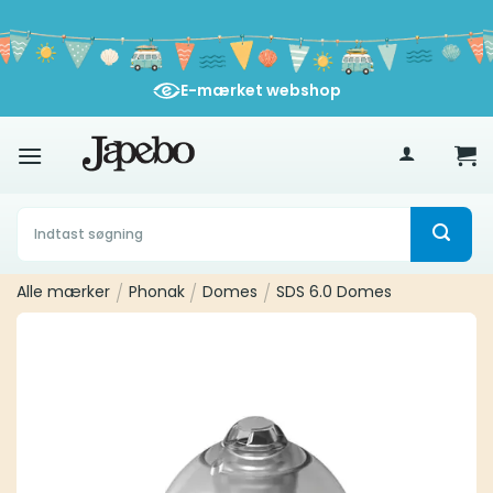
Fortsæt
til
indhold
E-mærket webshop
400
kr
Søg
efter:
Alle mærker
/
Phonak
/
Domes
/
SDS 6.0 Domes