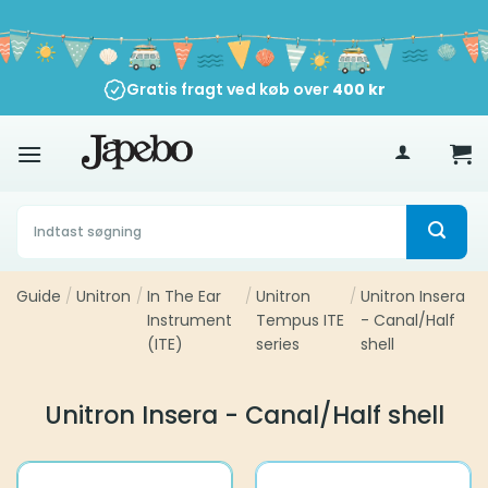
Fortsæt
til
indhold
Gratis fragt ved køb over
400
kr
Søg
efter:
Guide
/
Unitron
/
In The Ear
/
Unitron
/
Unitron Insera
Instrument
Tempus ITE
- Canal/Half
(ITE)
series
shell
Unitron Insera - Canal/Half shell