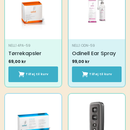
NELL1 4PA-59
NELL1 ODN-59
Tørrekapsler
Odinell Ear Spray
69,00
kr
99,00
kr
Tilføj til kurv
Tilføj til kurv