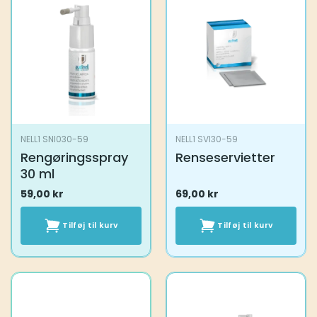
NELL1 SNI030-59
NELL1 SVI30-59
Rengøringsspray
Renseservietter
30 ml
59,00
kr
69,00
kr
Tilføj til kurv
Tilføj til kurv