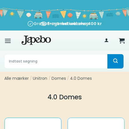
Fortsæt
til
indhold
Gratis fragt ved køb over
E-mærket webshop
400
kr
Søg
efter:
Alle mærker
/
Unitron
/
Domes
/
4.0 Domes
4.0 Domes