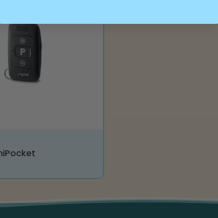
niPocket