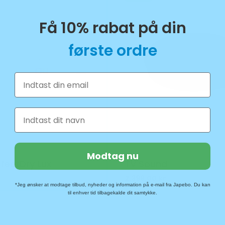
Få 10% rabat på din
første ordre
Email
Fornavn
21043000
Modtag nu
rfectDry Lux
TV Sound
2.399,00
kr
*Jeg ønsker at modtage tilbud, nyheder og information på e-mail fra Japebo. Du kan
til enhver tid tilbagekalde dit samtykke.