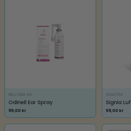
NELL1 ODN-59
10943756
Odinell Ear Spray
Signia Lu
99,00
kr
59,00
kr