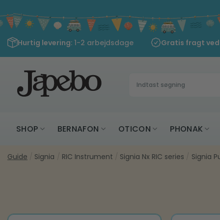
Fortsæt
til
indhold
Hurtig levering
: 1-2 arbejdsdage
Gratis fragt ve
Søg
efter:
SHOP
BERNAFON
OTICON
PHONAK
Guide
/
Signia
/
RIC Instrument
/
Signia Nx RIC series
/
Signia P