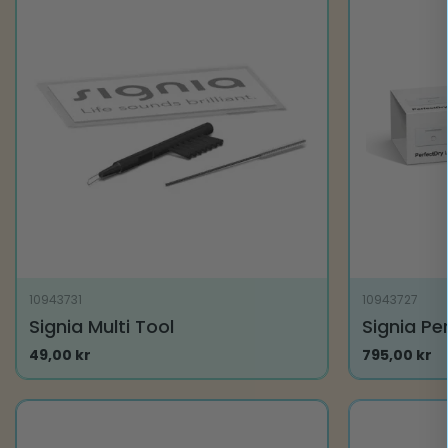
10943731
10943727
Signia Multi Tool
Signia Pe
49,00
kr
795,00
kr