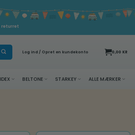
 returret
Log ind / Opret en kundekonto
0,00
KR
IDEX
BELTONE
STARKEY
ALLE MÆRKER