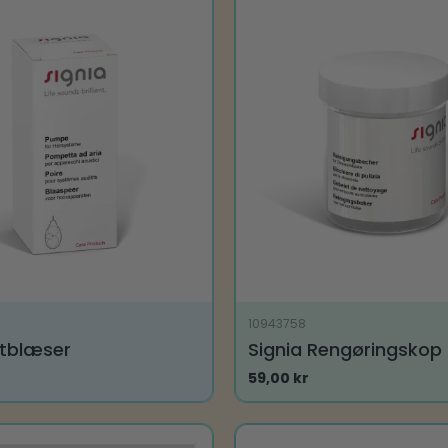
10943758
ftblæser
Signia Rengøringskop
59,00
kr