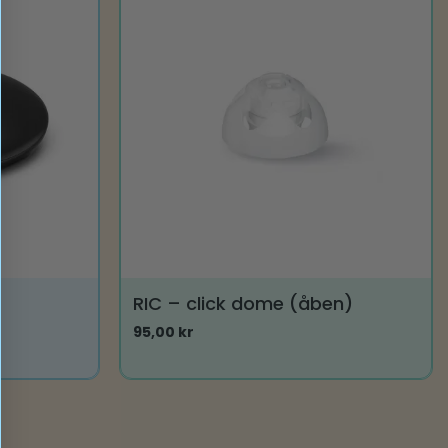
RIC – click dome (åben)
95,00
kr
Dette
vare
har
flere
varianter.