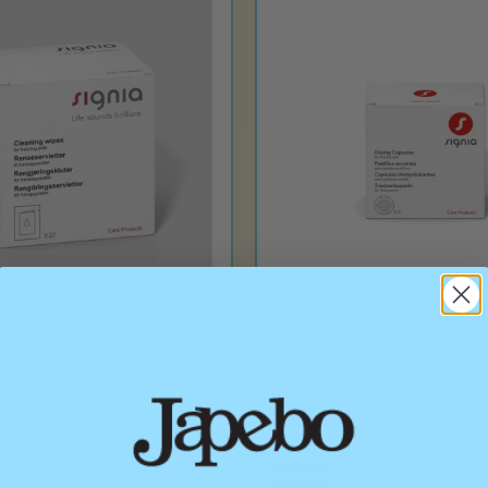
10943766
nseservietter
Signia Tørrekapsler
79,00
kr
NYHED