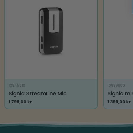
10945010
10939860
Signia StreamLine Mic
Signia mi
1.799,00
kr
1.399,00
kr