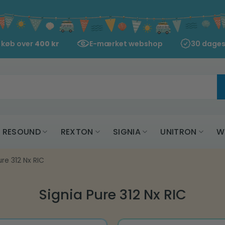
d køb over
400
kr
E-mærket webshop
30 dages
RESOUND
REXTON
SIGNIA
UNITRON
W
ure 312 Nx RIC
Signia Pure 312 Nx RIC