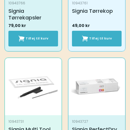
10943766
10943761
Signia
Signia Tørrekop
Tørrekapsler
79,00
kr
49,00
kr
Tilføj til kurv
Tilføj til kurv
10943731
10943727
Signia Multi Tool
Signia PerfectDry