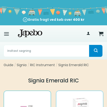
Fortsæt
til
indhold
Gratis fragt ved køb over
400
kr
Søg
efter:
Guide
/
Signia
/
RIC Instrument
/
Signia Emerald RIC
Signia Emerald RIC