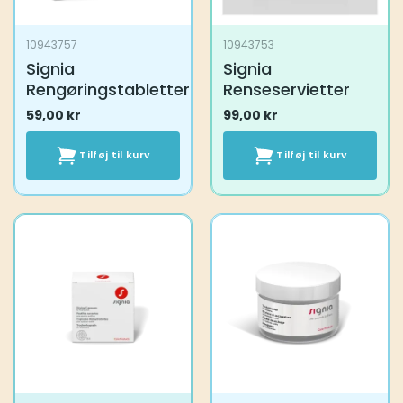
10943757
10943753
Signia
Signia
Rengøringstabletter
Renseservietter
59,00
kr
99,00
kr
Tilføj til kurv
Tilføj til kurv