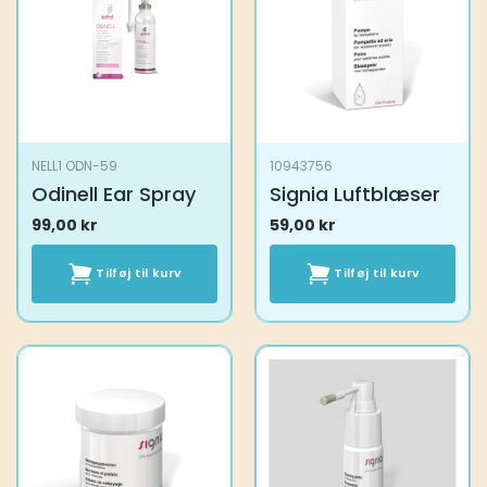
NELL1 ODN-59
10943756
Odinell Ear Spray
Signia Luftblæser
99,00
kr
59,00
kr
Tilføj til kurv
Tilføj til kurv