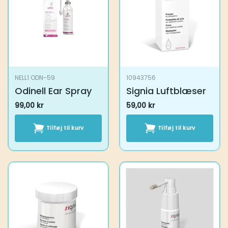
NELL1 ODN-59
10943756
Odinell Ear Spray
Signia Luftblæser
99,00
kr
59,00
kr
Tilføj til kurv
Tilføj til kurv