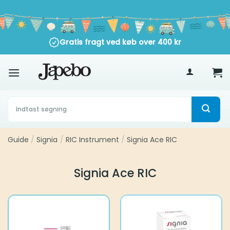
Fortsæt
til
indhold
Trustpilot
Gratis fragt ved køb over
400
kr
Søg
efter:
Guide
/
Signia
/
RIC Instrument
/
Signia Ace RIC
Signia Ace RIC