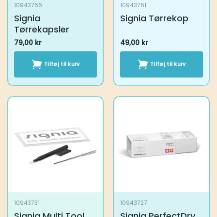
10943766
10943761
Signia
Signia Tørrekop
Tørrekapsler
79,00
kr
49,00
kr
Tilføj til kurv
Tilføj til kurv
10943731
10943727
Signia Multi Tool
Signia PerfectDry