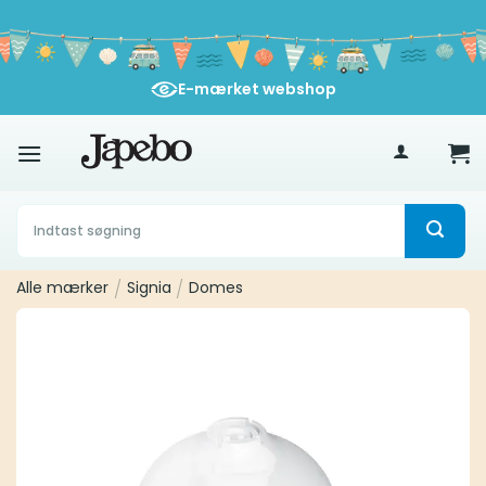
Fortsæt
til
indhold
E-mærket webshop
400
kr
Søg
efter:
Alle mærker
/
Signia
/
Domes