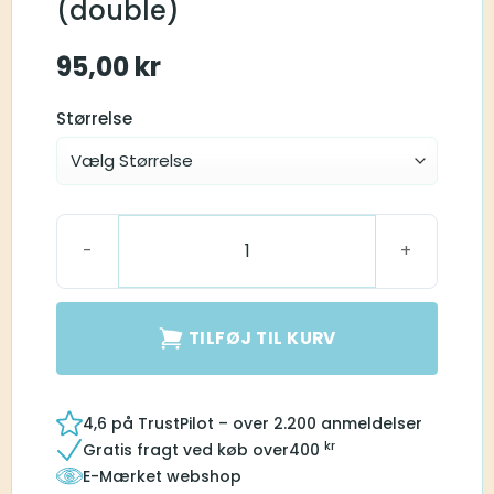
(double)
95,00
kr
Størrelse
RIC - click dome (double) antal
TILFØJ TIL KURV
4,6 på TrustPilot – over 2.200 anmeldelser
kr
Gratis fragt ved køb over
400
E-Mærket webshop