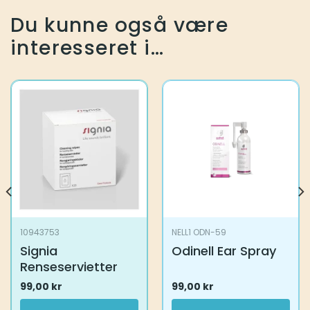
Du kunne også være
interesseret i…
10943753
NELL1 ODN-59
Signia
Odinell Ear Spray
Renseservietter
99,00
kr
99,00
kr