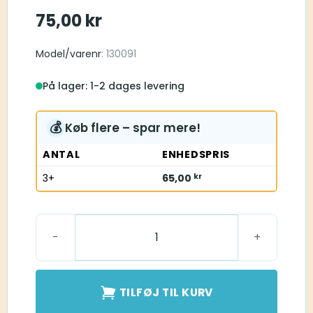
75,00
kr
Model/varenr
: 130091
På lager: 1-2 dages levering
💰
Køb flere – spar mere!
ANTAL
ENHEDSPRIS
3+
65,00
kr
ProWax miniFit antal
TILFØJ TIL KURV