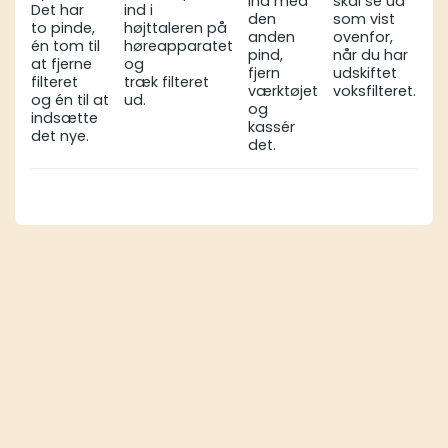
ind med
skal se ud
Det har
ind i
den
som vist
to pinde,
højttaleren på
anden
ovenfor,
én tom til
høreapparatet
pind,
når du har
at fjerne
og
fjern
udskiftet
filteret
træk filteret
værktøjet
voksfilteret.
og én til at
ud.
og
indsætte
kassér
det nye.
det.