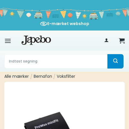
Fortsæt
til
indhold
E-mærket webshop
400
kr
Søg
efter:
Alle mærker
/
Bernafon
/
Voksfilter