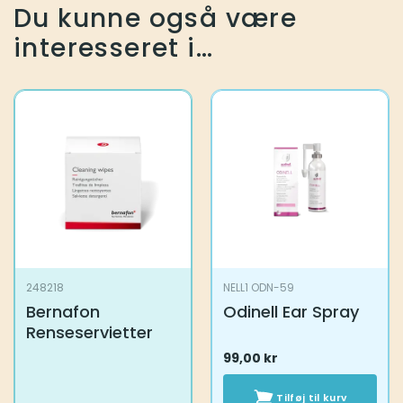
Du kunne også være
interesseret i…
248218
NELL1 ODN-59
Bernafon
Odinell Ear Spray
Renseservietter
99,00
kr
Tilføj til kurv