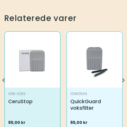
Relaterede varer
098-0282
10962504
CeruStop
QuickGuard
voksfilter
65,00
kr
65,00
kr